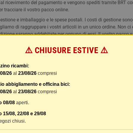
 dal ricevimento del pagamento e vengono spediti tramite BRT co
er tracciare il vostro pacco online.
tione e imballaggio e le spese postali. I costi di gestione sono f
liamo di raggruppare i vostri articoli in un unico ordine. Non ci 
dizione saranno addebitate per ognuno di essi. Il vostro pacco sa
⚠️ CHIUSURE ESTIVE ⚠️
 i vostri articoli son ben protetti.
zino ricambi:
/08/26
al
23/08/26
compresi
o abbigliamento e officina bici:
/08/26
al
23/08/26
compresi
o 08/08
aperti.
 15/08, 22/08 e 29/08
 negozi chiusi.