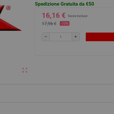
Spedizione Gratuita da €50
16,16 €
Tasse incluse
17,96 €
-10%
remove
add
zoom_out_map