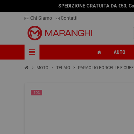
-0,01%
SPEDIZIONE GRATUITA DA €50, Conseg
Chi Siamo
Contatti
view_headline
AUTO
home
chevron_right
MOTO
chevron_right
TELAIO
chevron_right
PARAOLIO FORCELLE E CUFF
-10%