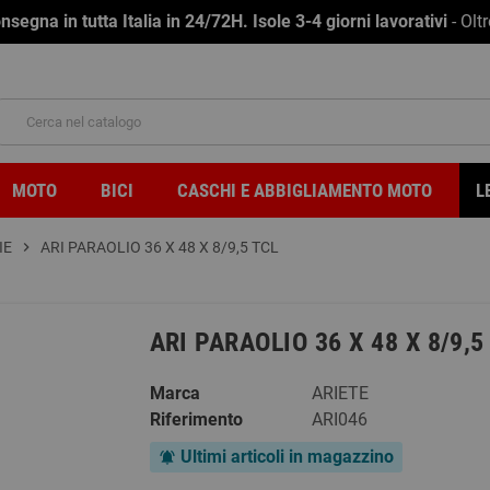
na in tutta Italia in 24/72H. Isole 3-4 giorni lavorativi
- Olt
MOTO
BICI
CASCHI E ABBIGLIAMENTO MOTO
L
IE
chevron_right
ARI PARAOLIO 36 X 48 X 8/9,5 TCL
ARI PARAOLIO 36 X 48 X 8/9,5
Marca
ARIETE
Riferimento
ARI046
Ultimi articoli in magazzino
notifications_active