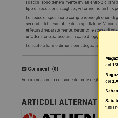
I pacchi sono generalmente inviati entro 2 giorni
tipo di spedizione scegliate, vi forniremo un link p
Le spese di spedizione comprendono gli oneri di ges
seconda del peso totale della spedizione. Vi consig
effettuati separatamente, pertanto le spese di spe
un'attenzione particolare in caso di oggetti fragili.
Le scatole hanno dimensioni adeguatamente ampie e
Magaz
dal
15
Commenti
(0)
chat
Negozi
Ancora nessuna recensione da parte degli utenti.
dal
10
Sabat
ARTICOLI ALTERNATIVI
Sabato
tutti i