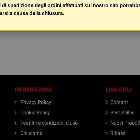
i di spedizione degli ordini effettuati sul nostro sito potrebb
arsi a causa della chiusura.
INFORMAZIONI
LINK UTILI
Privacy Policy
Contatti
Cookie Policy
Best Seller
Termini e condizioni d'uso
Nuovi Prodott
Chi siamo
Ribassi