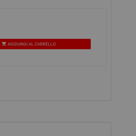
shopping_cart
AGGIUNGI AL CARRELLO