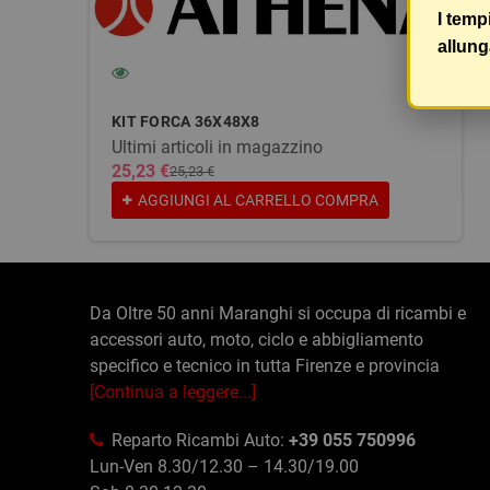
I temp
allung
KIT FORCA 36X48X8
Ultimi articoli in magazzino
25,23 €
25,23 €
AGGIUNGI AL CARRELLO
COMPRA
Da Oltre 50 anni Maranghi si occupa di ricambi e
accessori auto, moto, ciclo e abbigliamento
specifico e tecnico in tutta Firenze e provincia
[Continua a leggere...]
Reparto Ricambi Auto:
+39 055 750996
Lun-Ven 8.30/12.30 – 14.30/19.00