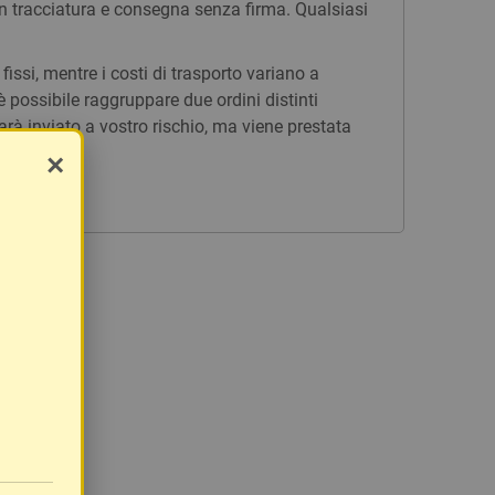
n tracciatura e consegna senza firma. Qualsiasi
issi, mentre i costi di trasporto variano a
è possibile raggruppare due ordini distinti
rà inviato a vostro rischio, ma viene prestata
×