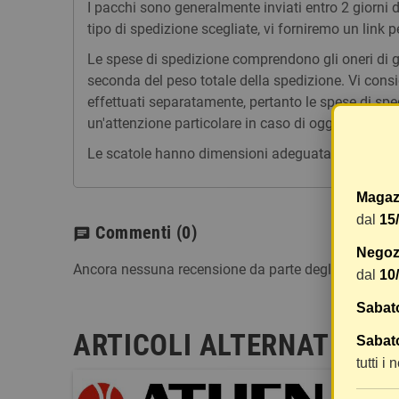
I pacchi sono generalmente inviati entro 2 giorni
tipo di spedizione scegliate, vi forniremo un link p
Le spese di spedizione comprendono gli oneri di ges
seconda del peso totale della spedizione. Vi consig
effettuati separatamente, pertanto le spese di spe
un'attenzione particolare in caso di oggetti fragili.
Le scatole hanno dimensioni adeguatamente ampie e
Magaz
dal
15
Commenti
(0)
chat
Negozi
Ancora nessuna recensione da parte degli utenti.
dal
10
Sabat
ARTICOLI ALTERNATIVI
Sabato
tutti i