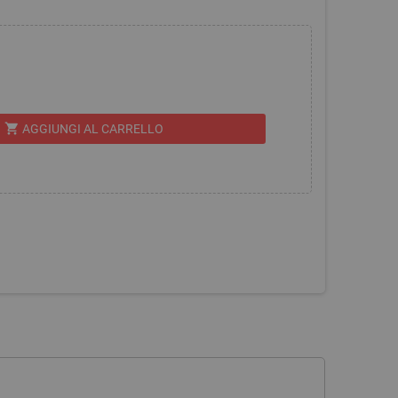
shopping_cart
AGGIUNGI AL CARRELLO