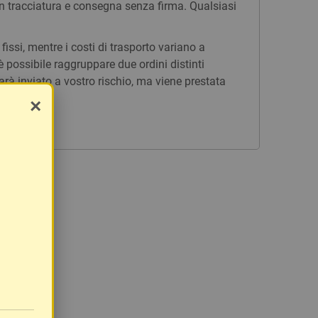
n tracciatura e consegna senza firma. Qualsiasi
issi, mentre i costi di trasporto variano a
è possibile raggruppare due ordini distinti
rà inviato a vostro rischio, ma viene prestata
×