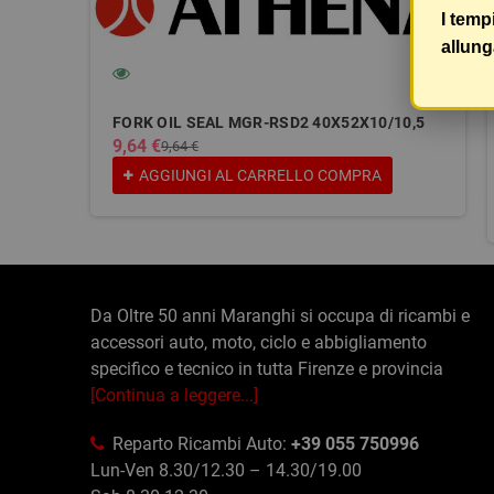
I temp
allung
FORK OIL SEAL MGR-RSD2 40X52X10/10,5
9,64 €
9,64 €
AGGIUNGI AL CARRELLO
COMPRA
Da Oltre 50 anni Maranghi si occupa di ricambi e
accessori auto, moto, ciclo e abbigliamento
specifico e tecnico in tutta Firenze e provincia
[Continua a leggere...]
Reparto Ricambi Auto:
+39 055 750996
Lun-Ven 8.30/12.30 – 14.30/19.00