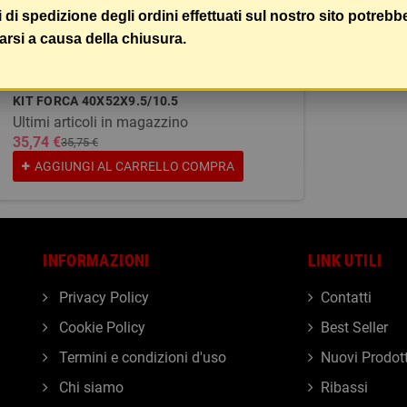
i di spedizione degli ordini effettuati sul nostro sito potrebb
arsi a causa della chiusura.
KIT FORCA 40X52X9.5/10.5
Ultimi articoli in magazzino
35,74 €
35,75 €
AGGIUNGI AL CARRELLO
COMPRA
INFORMAZIONI
LINK UTILI
Privacy Policy
Contatti
Cookie Policy
Best Seller
Termini e condizioni d'uso
Nuovi Prodott
Chi siamo
Ribassi