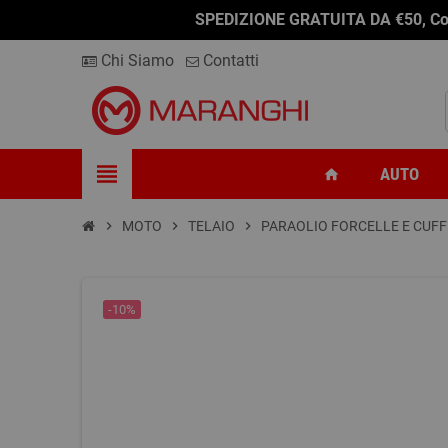
-0,01%
-0,01%
SPEDIZIONE GRATUITA DA €50, Conseg
Chi Siamo
Contatti
view_headline
AUTO
home
chevron_right
MOTO
chevron_right
TELAIO
chevron_right
PARAOLIO FORCELLE E CUFF
-10%