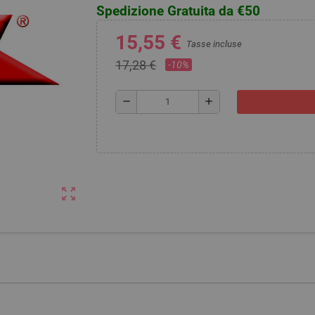
Spedizione Gratuita da €50
15,55 €
Tasse incluse
17,28 €
-10%
remove
add
zoom_out_map