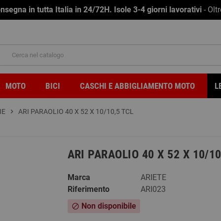
na in tutta Italia in 24/72H. Isole 3-4 giorni lavorativi
- Olt
MOTO
BICI
CASCHI E ABBIGLIAMENTO MOTO
L
IE
chevron_right
ARI PARAOLIO 40 X 52 X 10/10,5 TCL
ARI PARAOLIO 40 X 52 X 10/10
Marca
ARIETE
Riferimento
ARI023
Non disponibile
block