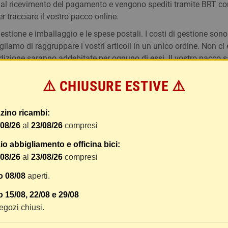
 dal ricevimento del pagamento e vengono spediti tramite BRT co
er tracciare il vostro pacco online.
tione e imballaggio e le spese postali. I costi di gestione sono f
liamo di raggruppare i vostri articoli in un unico ordine. Non ci 
dizione saranno addebitate per ognuno di essi. Il vostro pacco sa
⚠️ CHIUSURE ESTIVE ⚠️
 i vostri articoli son ben protetti.
zino ricambi:
/08/26
al
23/08/26
compresi
o abbigliamento e officina bici:
/08/26
al
23/08/26
compresi
o 08/08
aperti.
 15/08, 22/08 e 29/08
 negozi chiusi.