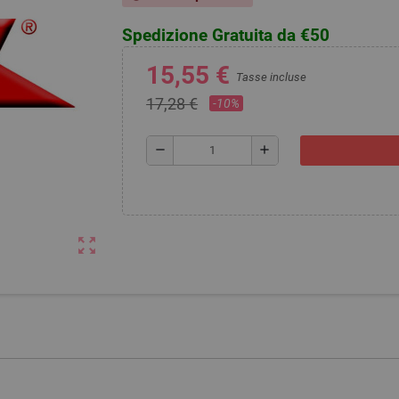
Spedizione Gratuita da €50
15,55 €
Tasse incluse
17,28 €
-10%
remove
add
zoom_out_map