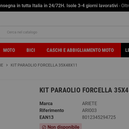
na in tutta Italia in 24/72H. Isole 3-4 giorni lavorativi
- Olt
MOTO
BICI
CASCHI E ABBIGLIAMENTO MOTO
L
IE
chevron_right
KIT PARAOLIO FORCELLA 35X48X11
KIT PARAOLIO FORCELLA 35X
Marca
ARIETE
Riferimento
ARI003
EAN13
8012345294725
Non disponibile
block