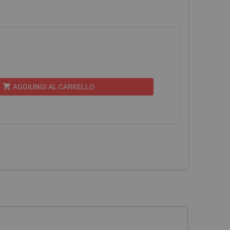
shopping_cart
AGGIUNGI AL CARRELLO