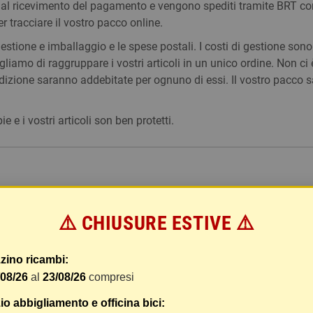
 dal ricevimento del pagamento e vengono spediti tramite BRT co
er tracciare il vostro pacco online.
tione e imballaggio e le spese postali. I costi di gestione sono f
liamo di raggruppare i vostri articoli in un unico ordine. Non ci 
dizione saranno addebitate per ognuno di essi. Il vostro pacco sa
 i vostri articoli son ben protetti.
⚠️ CHIUSURE ESTIVE ⚠️
zino ricambi:
/08/26
al
23/08/26
compresi
o abbigliamento e officina bici: