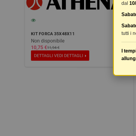
dal
10
Sabat
Sabato
tutti i
KIT FORCA 35X48X11
Non disponibile
10,75 €
11,94 €
I temp
DETTAGLI
VEDI DETTAGLI
allung