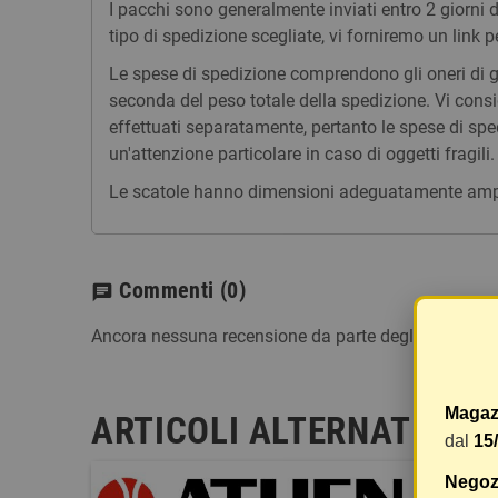
I pacchi sono generalmente inviati entro 2 giorni
tipo di spedizione scegliate, vi forniremo un link p
Le spese di spedizione comprendono gli oneri di ges
seconda del peso totale della spedizione. Vi consig
effettuati separatamente, pertanto le spese di spe
un'attenzione particolare in caso di oggetti fragili.
Le scatole hanno dimensioni adeguatamente ampie e
Commenti
(0)
chat
Ancora nessuna recensione da parte degli utenti.
Magaz
ARTICOLI ALTERNATIVI
dal
15
Negozi