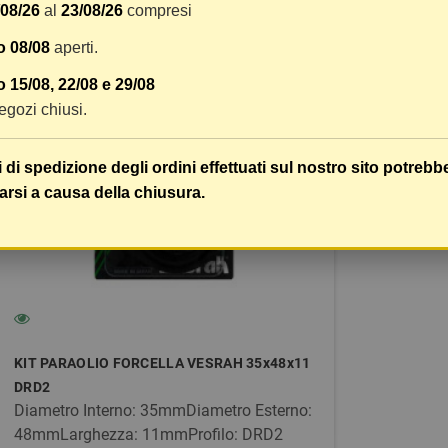
/08/26
al
23/08/26
compresi
o 08/08
aperti.
 15/08, 22/08 e 29/08
 negozi chiusi.
i di spedizione degli ordini effettuati sul nostro sito potrebb
arsi a causa della chiusura.
KIT PARAOLIO FORCELLA VESRAH 35x48x11
DRD2
Diametro Interno: 35mmDiametro Esterno:
48mmLarghezza: 11mmProfilo: DRD2