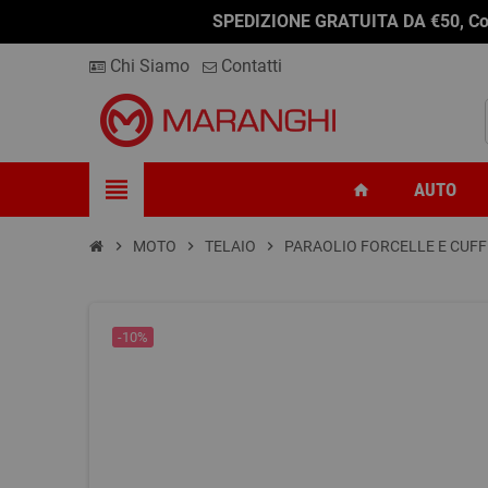
-10%
-10%
SPEDIZIONE GRATUITA DA €50, Conseg
Chi Siamo
Contatti
view_headline
AUTO
home
chevron_right
MOTO
chevron_right
TELAIO
chevron_right
PARAOLIO FORCELLE E CUFF
-10%