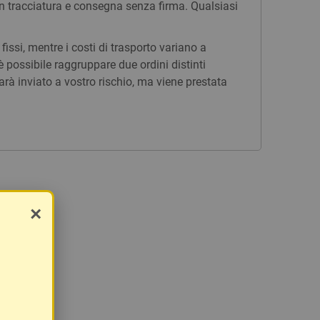
n tracciatura e consegna senza firma. Qualsiasi
issi, mentre i costi di trasporto variano a
è possibile raggruppare due ordini distinti
rà inviato a vostro rischio, ma viene prestata
×