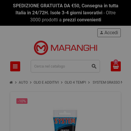
SPEDIZIONE GRATUITA DA €50, Consegna in tutta
Italia in 24/72H. Isole 3-4 giorni lavorativi
- Oltre
3000 prodotti a
prezzi convenienti
Accedi
person
0
view_headline
search
chevron_right
chevron_right
chevron_right
chevron_right
AUTO
OLIO E ADDITIVI
OLIO 4 TEMPI
SYSTEM GRASSO NAUTI
-10%