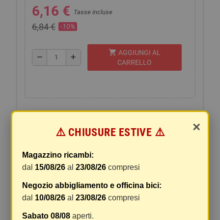
6,16 €
Tasse incluse
6,84 €
-10%
shopping_cart
AGGIUNGI AL
remove
add
CARRELLO
×
⚠️ CHIUSURE ESTIVE ⚠️
SPEDIZIONI E RESI
Magazzino ricambi:
La spedizione del vostro pacco
dal
15/08/26
al
23/08/26
compresi
I pacchi sono generalmente inviati entro 2 giorni
dal ricevimento del pagamento e vengono spediti
Negozio abbigliamento e officina bici:
tramite BRT con tracciatura e consegna senza
dal
10/08/26
al
23/08/26
compresi
firma. Qualsiasi tipo di spedizione scegliate, vi
Sabato 08/08
aperti.