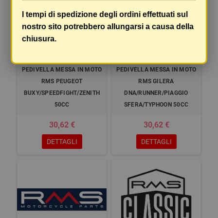
I tempi di spedizione degli ordini effettuati sul
nostro sito potrebbero allungarsi a causa della
chiusura.
PEDIVELLA MESSA IN MOTO
PEDIVELLA MESSA IN MOTO
RMS PEUGEOT
RMS GILERA
BUXY/SPEEDFIGHT/ZENITH
DNA/RUNNER/PIAGGIO
50CC
SFERA/TYPHOON 50CC
30,62 €
30,62 €
DETTAGLI
DETTAGLI