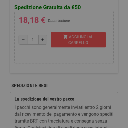
Spedizione Gratuita da €50
18,18 €
Tasse incluse
shopping_cart
AGGIUNGI AL
remove
add
CARRELLO
SPEDIZIONI E RESI
La spedizione del vostro pacco
I pacchi sono generalmente inviati entro 2 giorni
dal ricevimento del pagamento e vengono spediti
tramite BRT con tracciatura e consegna senza
firma. Qualsiasi tipo di spedizione scegliate, vi