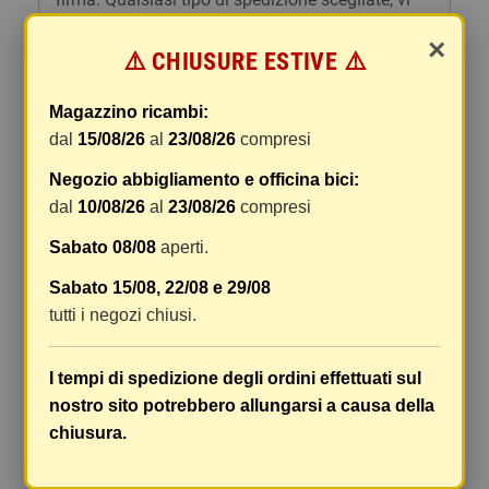
forniremo un link per tracciare il vostro pacco
×
online.
⚠️ CHIUSURE ESTIVE ⚠️
Le spese di spedizione comprendono gli oneri di
Magazzino ricambi:
gestione e imballaggio e le spese postali. I costi
dal
15/08/26
al
23/08/26
compresi
di gestione sono fissi, mentre i costi di trasporto
variano a seconda del peso totale della
Negozio abbigliamento e officina bici:
spedizione. Vi consigliamo di raggruppare i
dal
10/08/26
al
23/08/26
compresi
vostri articoli in un unico ordine. Non ci è
possibile raggruppare due ordini distinti
Sabato 08/08
aperti.
effettuati separatamente, pertanto le spese di
Sabato 15/08, 22/08 e 29/08
spedizione saranno addebitate per ognuno di
tutti i negozi chiusi.
essi. Il vostro pacco sarà inviato a vostro rischio,
ma viene prestata un'attenzione particolare in
caso di oggetti fragili.
I tempi di spedizione degli ordini effettuati sul
nostro sito potrebbero allungarsi a causa della
Le scatole hanno dimensioni adeguatamente
chiusura.
ampie e i vostri articoli son ben protetti.