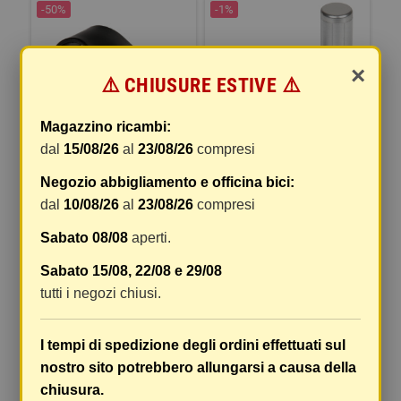
-50%
-1%
×
⚠️ CHIUSURE ESTIVE ⚠️
Magazzino ricambi:
dal
15/08/26
al
23/08/26
compresi
CRUISING, LEVA RIPOSA
TATOO, MANOPOLE IN
Negozio abbigliamento e officina bici:
POLSO PER ACCELERATORE
GOMMA E ALLUMINIO
dal
10/08/26
al
23/08/26
compresi
2,68 €
26,91 €
5,37 €
27,18 €
Sabato 08/08
aperti.
COMPRA
COMPRA
Sabato 15/08, 22/08 e 29/08
tutti i negozi chiusi.
-1%
-1%
I tempi di spedizione degli ordini effettuati sul
nostro sito potrebbero allungarsi a causa della
chiusura.