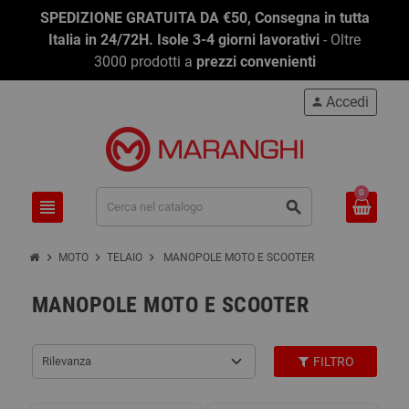
SPEDIZIONE GRATUITA DA €50, Consegna in tutta
Italia in 24/72H. Isole 3-4 giorni lavorativi
- Oltre
3000 prodotti a
prezzi convenienti
Accedi
person
0
view_headline
search
chevron_right
chevron_right
chevron_right
MOTO
TELAIO
MANOPOLE MOTO E SCOOTER
MANOPOLE MOTO E SCOOTER
Rilevanza
FILTRO