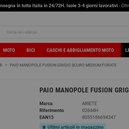
na in tutta Italia in 24/72H. Isole 3-4 giorni lavorativi
- Olt
MOTO
BICI
CASCHI E ABBIGLIAMENTO MOTO
L
R
chevron_right
PAIO MANOPOLE FUSION GRIGIO SCURO MEDIUM FORATE
PAIO MANOPOLE FUSION GRI
Marca
ARIETE
Riferimento
02644H
EAN13
8055186694347
Ultimi articoli in magazzino
notifications_active