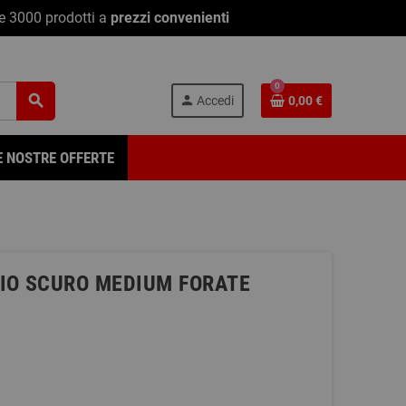
re 3000 prodotti a
prezzi convenienti
0
search
person
Accedi
0,00 €
E NOSTRE OFFERTE
GIO SCURO MEDIUM FORATE