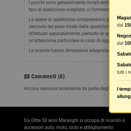
I pacchi sono generalmente inviati entro 2 giorni
tipo di spedizione scegliate, vi forniremo un link p
Magaz
Le spese di spedizione comprendono gli oneri di ges
dal
15
seconda del peso totale della spedizione. Vi consig
effettuati separatamente, pertanto le spese di spe
Negozi
un'attenzione particolare in caso di oggetti fragili.
dal
10
Le scatole hanno dimensioni adeguatamente ampie e
Sabat
Sabato
tutti i
Commenti
(0)
chat
Ancora nessuna recensione da parte degli utenti.
I temp
allung
Da Oltre 50 anni Maranghi si occupa di ricambi e
accessori auto, moto, ciclo e abbigliamento