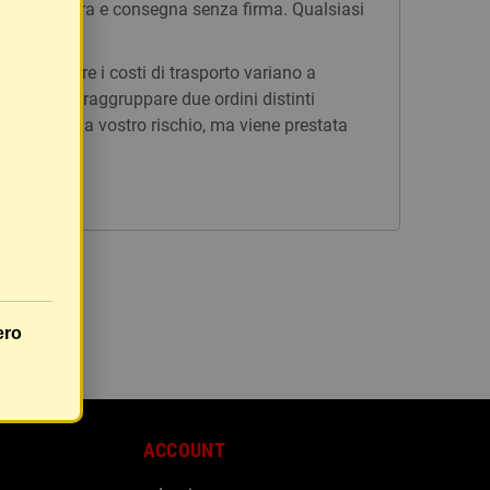
n tracciatura e consegna senza firma. Qualsiasi
issi, mentre i costi di trasporto variano a
è possibile raggruppare due ordini distinti
rà inviato a vostro rischio, ma viene prestata
ero
ACCOUNT