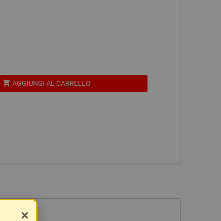
shopping_cart
AGGIUNGI AL CARRELLO
×