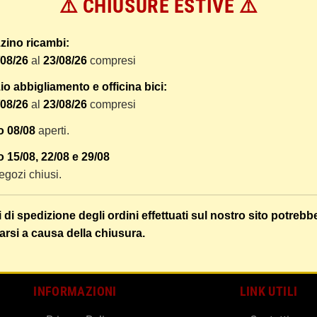
⚠️ CHIUSURE ESTIVE ⚠️
 dal ricevimento del pagamento e vengono spediti tramite BRT co
er tracciare il vostro pacco online.
zino ricambi:
tione e imballaggio e le spese postali. I costi di gestione sono f
/08/26
al
23/08/26
compresi
liamo di raggruppare i vostri articoli in un unico ordine. Non ci 
dizione saranno addebitate per ognuno di essi. Il vostro pacco sa
o abbigliamento e officina bici:
/08/26
al
23/08/26
compresi
 i vostri articoli son ben protetti.
o 08/08
aperti.
 15/08, 22/08 e 29/08
 negozi chiusi.
i di spedizione degli ordini effettuati sul nostro sito potrebb
arsi a causa della chiusura.
INFORMAZIONI
LINK UTILI