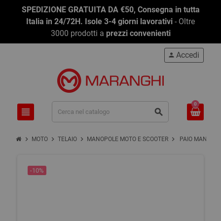
SPEDIZIONE GRATUITA DA €50, Consegna in tutta
Italia in 24/72H. Isole 3-4 giorni lavorativi
- Oltre
3000 prodotti a
prezzi convenienti
Accedi
person
0
view_headline
search
chevron_right
chevron_right
chevron_right
chevron_right
MOTO
TELAIO
MANOPOLE MOTO E SCOOTER
PAIO MANOPOL
-10%