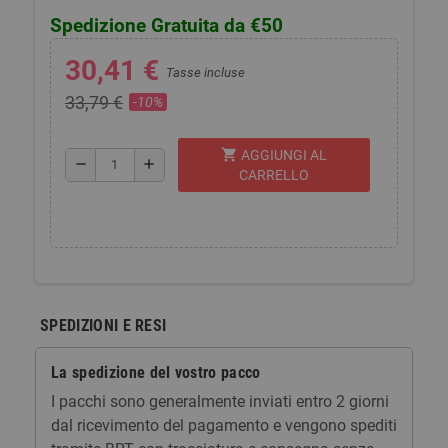
Spedizione Gratuita da €50
30,41 €
Tasse incluse
33,79 €
-10%
shopping_cart
AGGIUNGI AL
remove
add
CARRELLO
SPEDIZIONI E RESI
La spedizione del vostro pacco
I pacchi sono generalmente inviati entro 2 giorni
dal ricevimento del pagamento e vengono spediti