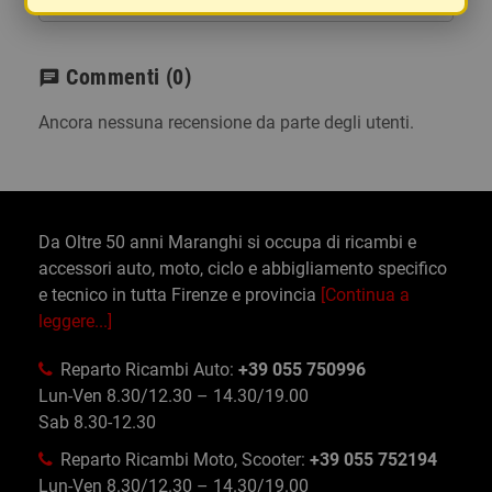
Commenti
(0)
chat
Ancora nessuna recensione da parte degli utenti.
Da Oltre 50 anni Maranghi si occupa di ricambi e
accessori auto, moto, ciclo e abbigliamento specifico
e tecnico in tutta Firenze e provincia
[Continua a
leggere...]
Reparto Ricambi Auto:
+39 055 750996
Lun-Ven 8.30/12.30 – 14.30/19.00
Sab 8.30-12.30
Reparto Ricambi Moto, Scooter:
+39 055 752194
Lun-Ven 8.30/12.30 – 14.30/19.00