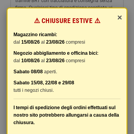
tramite BRT con tracciatura e consegna senza
firma. Qualsiasi tipo di spedizione scegliate, vi
forniremo un link per tracciare il vostro pacco
×
⚠️ CHIUSURE ESTIVE ⚠️
online.
Le spese di spedizione comprendono gli oneri di
Magazzino ricambi:
gestione e imballaggio e le spese postali. I costi
dal
15/08/26
al
23/08/26
compresi
di gestione sono fissi, mentre i costi di trasporto
Negozio abbigliamento e officina bici:
variano a seconda del peso totale della
spedizione. Vi consigliamo di raggruppare i
dal
10/08/26
al
23/08/26
compresi
vostri articoli in un unico ordine. Non ci è
Sabato 08/08
aperti.
possibile raggruppare due ordini distinti
effettuati separatamente, pertanto le spese di
Sabato 15/08, 22/08 e 29/08
spedizione saranno addebitate per ognuno di
tutti i negozi chiusi.
essi. Il vostro pacco sarà inviato a vostro rischio,
ma viene prestata un'attenzione particolare in
I tempi di spedizione degli ordini effettuati sul
caso di oggetti fragili.
nostro sito potrebbero allungarsi a causa della
Le scatole hanno dimensioni adeguatamente
chiusura.
ampie e i vostri articoli son ben protetti.