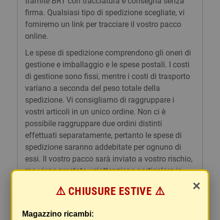
tramite BRT con tracciatura e consegna senza
firma. Qualsiasi tipo di spedizione scegliate, vi
forniremo un link per tracciare il vostro pacco
online.
Le spese di spedizione comprendono gli oneri di
gestione e imballaggio e le spese postali. I costi
di gestione sono fissi, mentre i costi di trasporto
variano a seconda del peso totale della
spedizione. Vi consigliamo di raggruppare i
vostri articoli in un unico ordine. Non ci è
possibile raggruppare due ordini distinti
effettuati separatamente, pertanto le spese di
spedizione saranno addebitate per ognuno di
essi. Il vostro pacco sarà inviato a vostro rischio,
ma viene prestata un'attenzione particolare in
caso di oggetti fragili.
×
⚠️ CHIUSURE ESTIVE ⚠️
Le scatole hanno dimensioni adeguatamente
ampie e i vostri articoli son ben protetti.
Magazzino ricambi: