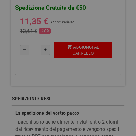
Spedizione Gratuita da €50
11,35 €
Tasse incluse
12,61 €
-10%
shopping_cart
AGGIUNGI AL
remove
add
CARRELLO
SPEDIZIONI E RESI
La spedizione del vostro pacco
I pacchi sono generalmente inviati entro 2 giorni
dal ricevimento del pagamento e vengono spediti