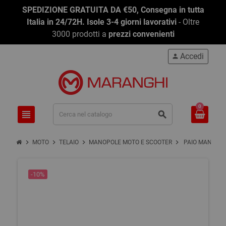
SPEDIZIONE GRATUITA DA €50, Consegna in tutta
Italia in 24/72H. Isole 3-4 giorni lavorativi
- Oltre
3000 prodotti a
prezzi convenienti
Accedi
person
0
view_headline
search
chevron_right
chevron_right
chevron_right
chevron_right
MOTO
TELAIO
MANOPOLE MOTO E SCOOTER
PAIO MANOPOLE
-10%