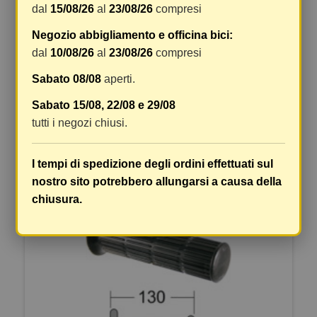
dal
15/08/26
al
23/08/26
compresi
Negozio abbigliamento e officina bici:
Commenti
(0)
chat
dal
10/08/26
al
23/08/26
compresi
Ancora nessuna recensione da parte degli utenti.
Sabato 08/08
aperti.
Sabato 15/08, 22/08 e 29/08
tutti i negozi chiusi.
ARTICOLI ALTERNATIVI
I tempi di spedizione degli ordini effettuati sul
nostro sito potrebbero allungarsi a causa della
chiusura.