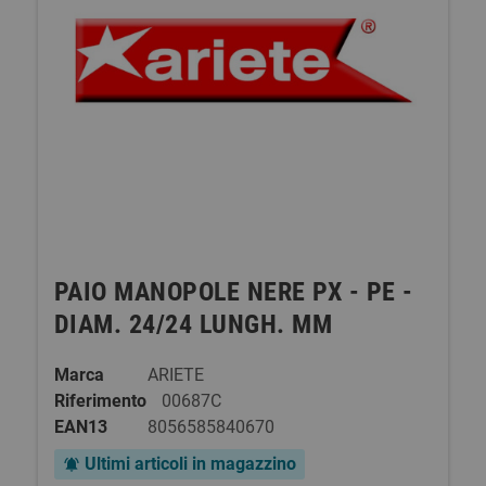
PAIO MANOPOLE NERE PX - PE -
DIAM. 24/24 LUNGH. MM
Marca
ARIETE
Riferimento
00687C
EAN13
8056585840670
Ultimi articoli in magazzino
notifications_active