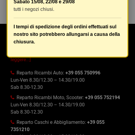
Sabato 15/08, 22/08 e 29/08
Ancora nessuna recensione da parte degli utenti.
tutti i negozi chiusi.
I tempi di spedizione degli ordini effettuati sul
nostro sito potrebbero allungarsi a causa della
Da Oltre 50 anni Maranghi si occupa di ricambi e
chiusura.
accessori auto, moto, ciclo e abbigliamento specifico
e tecnico in tutta Firenze e provincia
[Continua a
leggere...]
Reparto Ricambi Auto:
+39 055 750996
Lun-Ven 8.30/12.30 – 14.30/19.00
Sab 8.30-12.30
Reparto Ricambi Moto, Scooter:
+39 055 752194
Lun-Ven 8.30/12.30 – 14.30/19.00
Sab 8.30-12.30
Reparto Caschi e Abbigliamento:
+39 055
7351210