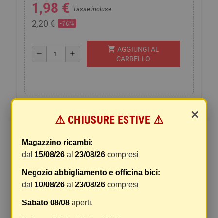
1,98 €
Tasse incluse
2,20 €
-10%
shopping_cart
AGGIUNGI AL
remove
add
CARRELLO
×
⚠️ CHIUSURE ESTIVE ⚠️
DESCRIZIONE
SPEDIZIONI E RESI
Magazzino ricambi:
dal
15/08/26
al
23/08/26
compresi
PREZZO RIFERITO ALLA SINGOLA LAMPADA
(QUANTITA' 1)
Negozio abbigliamento e officina bici:
dal
10/08/26
al
23/08/26
compresi
Sabato 08/08
aperti.
Commenti
(0)
chat