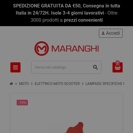
SPEDIZIONE GRATUITA DA €50, Consegna in tutta
Italia in 24/72H. Isole 3-4 giorni lavorativi
- Oltre
3000 prodotti a
prezzi convenienti
Accedi
person
0
view_headline
search
chevron_right
chevron_right
chevron_right
MOTO
ELETTRICO MOTO SCOOTER
LAMPADE SPECIFICHE MOTO
-10%