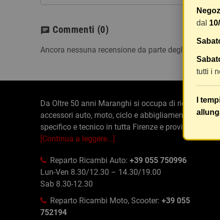
Negozi
dal
10
Commenti
(0)
chat
Sabat
Ancora nessuna recensione da parte degli utenti.
Sabato
tutti i
I temp
Da Oltre 50 anni Maranghi si occupa di ricambi e
allung
accessori auto, moto, ciclo e abbigliamento
specifico e tecnico in tutta Firenze e provincia
[Continua a leggere...]
Reparto Ricambi Auto:
+39 055 750996
Lun-Ven 8.30/12.30 – 14.30/19.00
Sab 8.30-12.30
Reparto Ricambi Moto, Scooter:
+39 055
752194