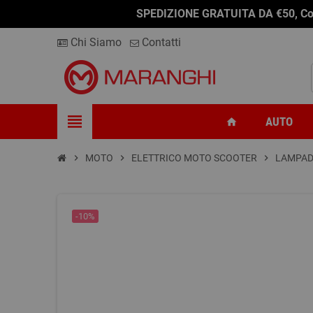
SPEDIZIONE GRATUITA DA €50, Conseg
Chi Siamo
Contatti
view_headline
AUTO
home
chevron_right
MOTO
chevron_right
ELETTRICO MOTO SCOOTER
chevron_right
LAMPAD
-10%