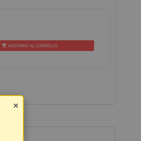
shopping_cart
AGGIUNGI AL CARRELLO
×