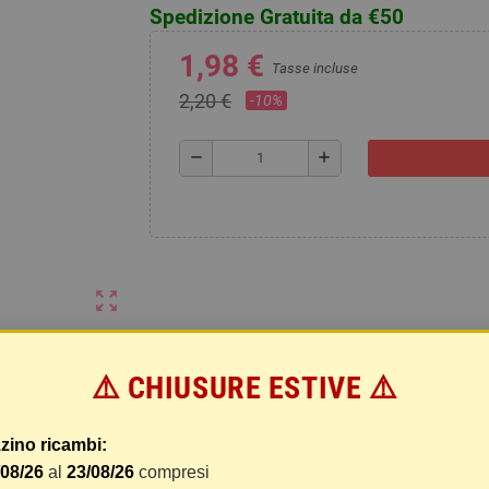
Spedizione Gratuita da €50
1,98 €
Tasse incluse
2,20 €
-10%
remove
add
zoom_out_map
⚠️ CHIUSURE ESTIVE ⚠️
zino ricambi:
NTITA' 1)
/08/26
al
23/08/26
compresi