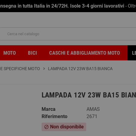
na in tutta Italia in 24/72H. Isole 3-4 giorni lavorativi
- Olt
MOTO
BICI
CASCHI E ABBIGLIAMENTO MOTO
L
E SPECIFICHE MOTO
chevron_right
LAMPADA 12V 23W BA15 BIANCA
LAMPADA 12V 23W BA15 BIA
Marca
AMAS
Riferimento
2671
Non disponibile
block