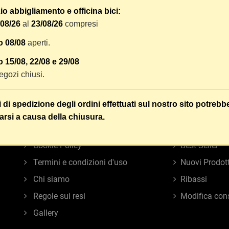
o abbigliamento e officina bici:
/08/26
al
23/08/26
compresi
o 08/08
aperti.
 15/08, 22/08 e 29/08
 negozi chiusi.
i di spedizione degli ordini effettuati sul nostro sito potrebb
INFORMAZIONI
LINK UTILI
arsi a causa della chiusura.
Privacy Policy
Contatti
Cookie Policy
Best Seller
Termini e condizioni d'uso
Nuovi Prodott
Chi siamo
Ribassi
Regole sui resi
Modifica con
Gallery