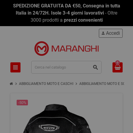
SPEDIZIONE GRATUITA DA €50, Consegna in tutta
Italia in 24/72H. Isole 3-4 giorni lavorativi
- Oltre
3000 prodotti a
prezzi convenienti
Accedi
person
0
view_headline
search
chevron_right
chevron_right
ABBIGLIAMENTO MOTO E CASCHI
ABBIGLIAMENTO MOTO E SCOOT
-50%