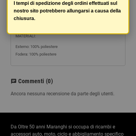
I tempi di spedizione degli ordini effettuati sul
PROTEZIONI:
nostro sito potrebbero allungarsi a causa della
-Protezione CE Livello 1 sulle spalle e gomiti e petto.
chiusura.
-Protezione per la schiena LS2 851 (venduta separatamente)
MATERIALI:
Esterno: 100% poliestere
Fodera: 100% poliestere
Commenti
(0)
chat
Ancora nessuna recensione da parte degli utenti.
Da Oltre 50 anni Maranghi si occupa di ricambi e
accessori auto, moto, ciclo e abbigliamento specifico