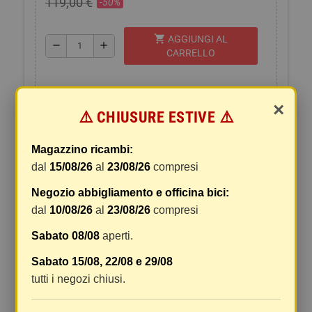
119,00 €
-50%
shopping_cart
AGGIUNGI AL
remove
add
CARRELLO
×
⚠️ CHIUSURE ESTIVE ⚠️
Magazzino ricambi:
DESCRIZIONE
SCHEDA TECNICA
SPEDIZIONI E RESI
dal
15/08/26
al
23/08/26
compresi
Negozio abbigliamento e officina bici:
DESCRIZIONE TECNICA:
dal
10/08/26
al
23/08/26
compresi
-Cinghie di regolazione al braccio.
-Linguetta di regolazione su polsini e fianchi.
Sabato 08/08
aperti.
-2 posizioni di protezione per tasche protettore gomito.
Sabato 15/08, 22/08 e 29/08
-2 tasche a fessura.
tutti i negozi chiusi.
-1 tasca interna.
-Visibilità: riflessi su maniche e schiena