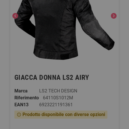
chevron_left
chevron_right
GIACCA DONNA LS2 AIRY
Marca
LS2 TECH DESIGN
Riferimento
64110S1012M
EAN13
6923221191361
Prodotto disponibile con diverse opzioni
error_outline