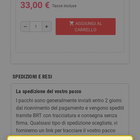
33,00 €
Tasse incluse
shopping_cart
AGGIUNGI AL
remove
add
CARRELLO
SPEDIZIONI E RESI
La spedizione del vostro pacco
I pacchi sono generalmente inviati entro 2 giorni
dal ricevimento del pagamento e vengono spediti
tramite BRT con tracciatura e consegna senza
firma. Qualsiasi tipo di spedizione scegliate, vi
forniremo un link per tracciare il vostro pacco
online.