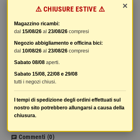
×
⚠️ CHIUSURE ESTIVE ⚠️
Le spese di spedizione comprendono gli oneri di
gestione e imballaggio e le spese postali. I costi
di gestione sono fissi, mentre i costi di trasporto
Magazzino ricambi:
variano a seconda del peso totale della
dal
15/08/26
al
23/08/26
compresi
spedizione. Vi consigliamo di raggruppare i
Negozio abbigliamento e officina bici:
vostri articoli in un unico ordine. Non ci è
dal
10/08/26
al
23/08/26
compresi
possibile raggruppare due ordini distinti
effettuati separatamente, pertanto le spese di
Sabato 08/08
aperti.
spedizione saranno addebitate per ognuno di
Sabato 15/08, 22/08 e 29/08
essi. Il vostro pacco sarà inviato a vostro rischio,
tutti i negozi chiusi.
ma viene prestata un'attenzione particolare in
caso di oggetti fragili.
I tempi di spedizione degli ordini effettuati sul
Le scatole hanno dimensioni adeguatamente
nostro sito potrebbero allungarsi a causa della
ampie e i vostri articoli son ben protetti.
chiusura.
Commenti
(0)
chat