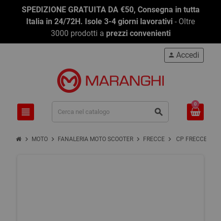
SPEDIZIONE GRATUITA DA €50, Consegna in tutta
Italia in 24/72H. Isole 3-4 giorni lavorativi
- Oltre
3000 prodotti a
prezzi convenienti
Accedi
person
0
view_headline
search
chevron_right
chevron_right
chevron_right
chevron_right
MOTO
FANALERIA MOTO SCOOTER
FRECCE
CP FRECCE STA