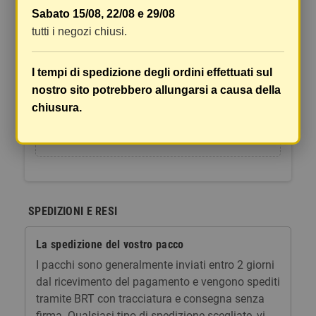
Sabato 15/08, 22/08 e 29/08
Spedizione Gratuita da €50
tutti i negozi chiusi.
7,00 €
Tasse incluse
I tempi di spedizione degli ordini effettuati sul
nostro sito potrebbero allungarsi a causa della
shopping_cart
AGGIUNGI AL
remove
add
CARRELLO
chiusura.
SPEDIZIONI E RESI
La spedizione del vostro pacco
I pacchi sono generalmente inviati entro 2 giorni
dal ricevimento del pagamento e vengono spediti
tramite BRT con tracciatura e consegna senza
firma. Qualsiasi tipo di spedizione scegliate, vi