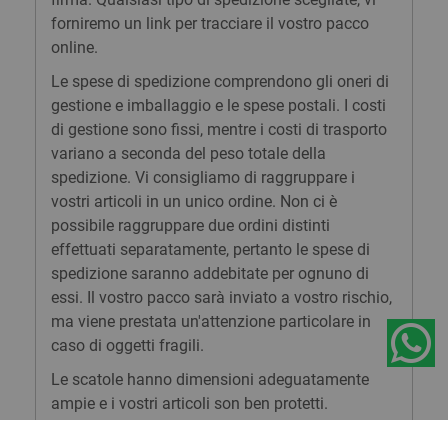
forniremo un link per tracciare il vostro pacco
online.
Le spese di spedizione comprendono gli oneri di
gestione e imballaggio e le spese postali. I costi
di gestione sono fissi, mentre i costi di trasporto
variano a seconda del peso totale della
spedizione. Vi consigliamo di raggruppare i
vostri articoli in un unico ordine. Non ci è
possibile raggruppare due ordini distinti
effettuati separatamente, pertanto le spese di
spedizione saranno addebitate per ognuno di
essi. Il vostro pacco sarà inviato a vostro rischio,
ma viene prestata un'attenzione particolare in
caso di oggetti fragili.
Le scatole hanno dimensioni adeguatamente
ampie e i vostri articoli son ben protetti.