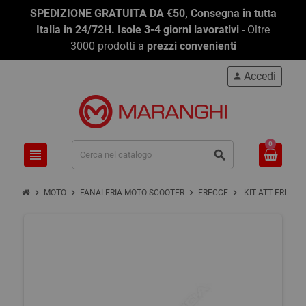
SPEDIZIONE GRATUITA DA €50, Consegna in tutta
Italia in 24/72H. Isole 3-4 giorni lavorativi
- Oltre
3000 prodotti a
prezzi convenienti
Accedi
person
0
view_headline
search
chevron_right
chevron_right
chevron_right
chevron_right
MOTO
FANALERIA MOTO SCOOTER
FRECCE
KIT ATT FRECC