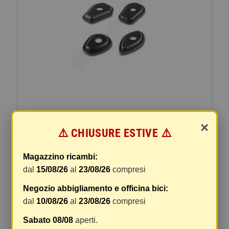
×
⚠️ CHIUSURE ESTIVE ⚠️
KIT ATT FRECCE ANT KAWASAKI
DAL 2012
Magazzino ricambi:
dal
15/08/26
al
23/08/26
compresi
Marca
BARRACUDA
Negozio abbigliamento e officina bici:
Riferimento
KN6112/12
EAN13
8012345093113
dal
10/08/26
al
23/08/26
compresi
Ultimi articoli in magazzino
notifications_active
Sabato 08/08
aperti.