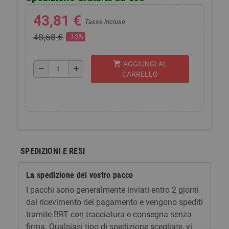
43,81 €
Tasse incluse
48,68 €
-10%
shopping_cart
AGGIUNGI AL
remove
add
CARRELLO
SPEDIZIONI E RESI
La spedizione del vostro pacco
I pacchi sono generalmente inviati entro 2 giorni
dal ricevimento del pagamento e vengono spediti
tramite BRT con tracciatura e consegna senza
firma. Qualsiasi tipo di spedizione scegliate, vi