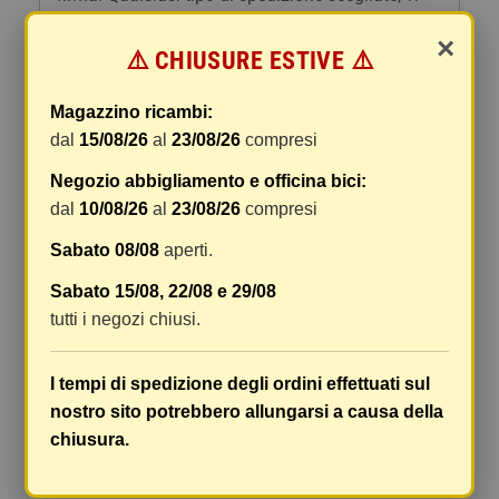
forniremo un link per tracciare il vostro pacco
×
online.
⚠️ CHIUSURE ESTIVE ⚠️
Le spese di spedizione comprendono gli oneri di
gestione e imballaggio e le spese postali. I costi
Magazzino ricambi:
di gestione sono fissi, mentre i costi di trasporto
dal
15/08/26
al
23/08/26
compresi
variano a seconda del peso totale della
Negozio abbigliamento e officina bici:
spedizione. Vi consigliamo di raggruppare i
dal
10/08/26
al
23/08/26
compresi
vostri articoli in un unico ordine. Non ci è
possibile raggruppare due ordini distinti
Sabato 08/08
aperti.
effettuati separatamente, pertanto le spese di
Sabato 15/08, 22/08 e 29/08
spedizione saranno addebitate per ognuno di
tutti i negozi chiusi.
essi. Il vostro pacco sarà inviato a vostro rischio,
ma viene prestata un'attenzione particolare in
caso di oggetti fragili.
I tempi di spedizione degli ordini effettuati sul
nostro sito potrebbero allungarsi a causa della
Le scatole hanno dimensioni adeguatamente
chiusura.
ampie e i vostri articoli son ben protetti.