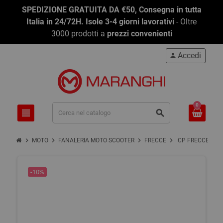
SPEDIZIONE GRATUITA DA €50, Consegna in tutta
Italia in 24/72H. Isole 3-4 giorni lavorativi
- Oltre
3000 prodotti a
prezzi convenienti
Accedi
person
0
view_headline
search
chevron_right
chevron_right
chevron_right
chevron_right
MOTO
FANALERIA MOTO SCOOTER
FRECCE
CP FRECCE SKO
-10%