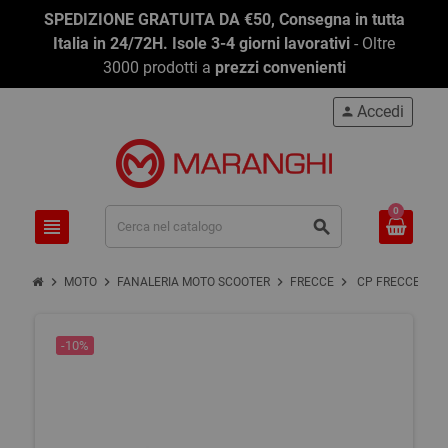
SPEDIZIONE GRATUITA DA €50, Consegna in tutta
Italia in 24/72H. Isole 3-4 giorni lavorativi
- Oltre
3000 prodotti a
prezzi convenienti
Accedi
person
0
view_headline
search
chevron_right
chevron_right
chevron_right
chevron_right
MOTO
FANALERIA MOTO SCOOTER
FRECCE
CP FRECCE FOX
-10%