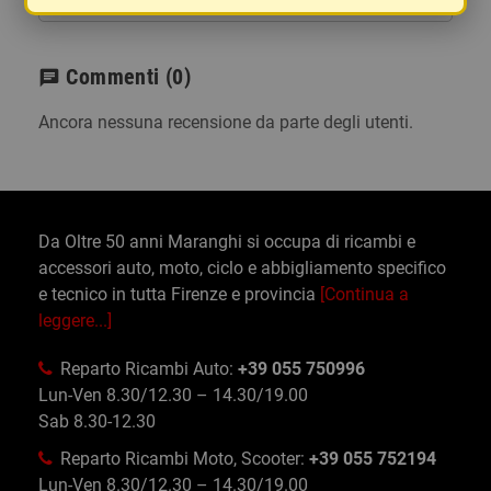
Commenti
(0)
chat
Ancora nessuna recensione da parte degli utenti.
Da Oltre 50 anni Maranghi si occupa di ricambi e
accessori auto, moto, ciclo e abbigliamento specifico
e tecnico in tutta Firenze e provincia
[Continua a
leggere...]
Reparto Ricambi Auto:
+39 055 750996
Lun-Ven 8.30/12.30 – 14.30/19.00
Sab 8.30-12.30
Reparto Ricambi Moto, Scooter:
+39 055 752194
Lun-Ven 8.30/12.30 – 14.30/19.00