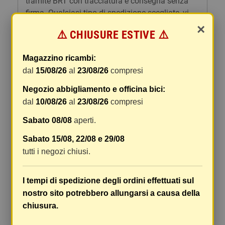
tramite BRT con tracciatura e consegna senza
firma. Qualsiasi tipo di spedizione scegliate, vi
forniremo un link per tracciare il vostro pacco
×
⚠️ CHIUSURE ESTIVE ⚠️
online.
Le spese di spedizione comprendono gli oneri di
Magazzino ricambi:
gestione e imballaggio e le spese postali. I costi
dal
15/08/26
al
23/08/26
compresi
di gestione sono fissi, mentre i costi di trasporto
Negozio abbigliamento e officina bici:
variano a seconda del peso totale della
spedizione. Vi consigliamo di raggruppare i
dal
10/08/26
al
23/08/26
compresi
vostri articoli in un unico ordine. Non ci è
Sabato 08/08
aperti.
possibile raggruppare due ordini distinti
effettuati separatamente, pertanto le spese di
Sabato 15/08, 22/08 e 29/08
spedizione saranno addebitate per ognuno di
tutti i negozi chiusi.
essi. Il vostro pacco sarà inviato a vostro rischio,
ma viene prestata un'attenzione particolare in
I tempi di spedizione degli ordini effettuati sul
caso di oggetti fragili.
nostro sito potrebbero allungarsi a causa della
Le scatole hanno dimensioni adeguatamente
chiusura.
ampie e i vostri articoli son ben protetti.