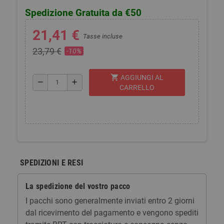
Spedizione Gratuita da €50
21,41 €
Tasse incluse
23,79 €
-10%
shopping_cart
AGGIUNGI AL
remove
add
CARRELLO
SPEDIZIONI E RESI
La spedizione del vostro pacco
I pacchi sono generalmente inviati entro 2 giorni
dal ricevimento del pagamento e vengono spediti