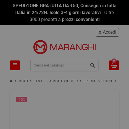
SPEDIZIONE GRATUITA DA €50, Consegna in tutta
Italia in 24/72H. Isole 3-4 giorni lavorativi
- Oltre
3000 prodotti a
prezzi convenienti
Accedi
person
0
view_headline
search
chevron_right
chevron_right
chevron_right
chevron_right
MOTO
FANALERIA MOTO SCOOTER
FRECCE
FRECCIA
-10%