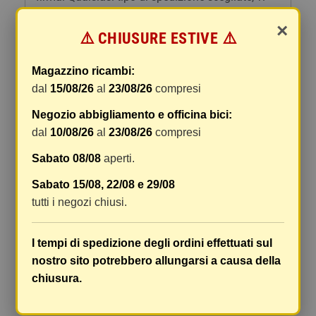
forniremo un link per tracciare il vostro pacco
×
online.
⚠️ CHIUSURE ESTIVE ⚠️
Le spese di spedizione comprendono gli oneri di
gestione e imballaggio e le spese postali. I costi
Magazzino ricambi:
di gestione sono fissi, mentre i costi di trasporto
dal
15/08/26
al
23/08/26
compresi
variano a seconda del peso totale della
Negozio abbigliamento e officina bici:
spedizione. Vi consigliamo di raggruppare i
dal
10/08/26
al
23/08/26
compresi
vostri articoli in un unico ordine. Non ci è
possibile raggruppare due ordini distinti
Sabato 08/08
aperti.
effettuati separatamente, pertanto le spese di
Sabato 15/08, 22/08 e 29/08
spedizione saranno addebitate per ognuno di
tutti i negozi chiusi.
essi. Il vostro pacco sarà inviato a vostro rischio,
ma viene prestata un'attenzione particolare in
caso di oggetti fragili.
I tempi di spedizione degli ordini effettuati sul
nostro sito potrebbero allungarsi a causa della
Le scatole hanno dimensioni adeguatamente
chiusura.
ampie e i vostri articoli son ben protetti.