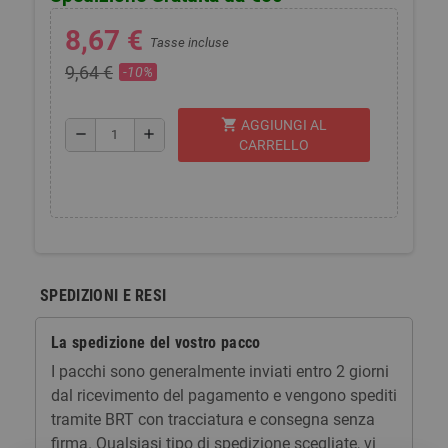
8,67 €
Tasse incluse
9,64 €
-10%
shopping_cart
AGGIUNGI AL
remove
add
CARRELLO
SPEDIZIONI E RESI
La spedizione del vostro pacco
I pacchi sono generalmente inviati entro 2 giorni
dal ricevimento del pagamento e vengono spediti
tramite BRT con tracciatura e consegna senza
firma. Qualsiasi tipo di spedizione scegliate, vi