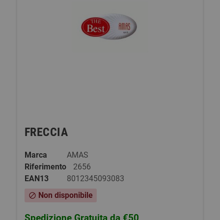
FRECCIA
Marca
AMAS
Riferimento
2656
EAN13
8012345093083
Non disponibile
block
Spedizione Gratuita da €50