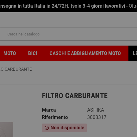
na in tutta Italia in 24/72H. Isole 3-4 giorni lavorativi
- Olt
MOTO
BICI
CASCHI E ABBIGLIAMENTO MOTO
L
RO CARBURANTE
FILTRO CARBURANTE
Marca
ASHIKA
Riferimento
3003317
Non disponibile
block