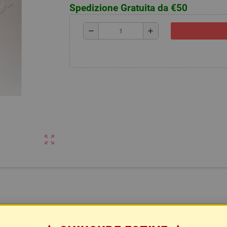
Spedizione Gratuita da €50
remove
add
zoom_out_map