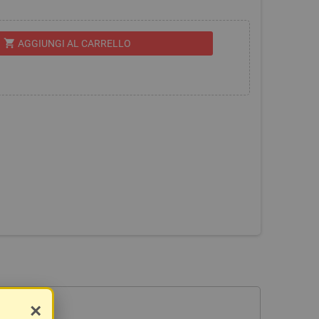
shopping_cart
AGGIUNGI AL CARRELLO
×