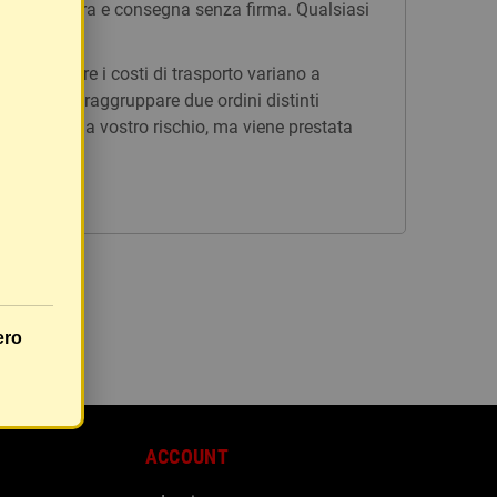
n tracciatura e consegna senza firma. Qualsiasi
issi, mentre i costi di trasporto variano a
è possibile raggruppare due ordini distinti
rà inviato a vostro rischio, ma viene prestata
ero
ACCOUNT