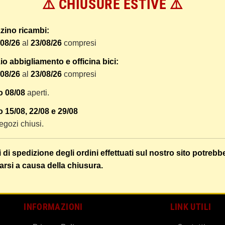
⚠️ CHIUSURE ESTIVE ⚠️
 dal ricevimento del pagamento e vengono spediti tramite BRT co
er tracciare il vostro pacco online.
zino ricambi:
tione e imballaggio e le spese postali. I costi di gestione sono f
/08/26
al
23/08/26
compresi
liamo di raggruppare i vostri articoli in un unico ordine. Non ci 
dizione saranno addebitate per ognuno di essi. Il vostro pacco sa
o abbigliamento e officina bici:
/08/26
al
23/08/26
compresi
 i vostri articoli son ben protetti.
o 08/08
aperti.
 15/08, 22/08 e 29/08
 negozi chiusi.
i di spedizione degli ordini effettuati sul nostro sito potrebb
arsi a causa della chiusura.
INFORMAZIONI
LINK UTILI