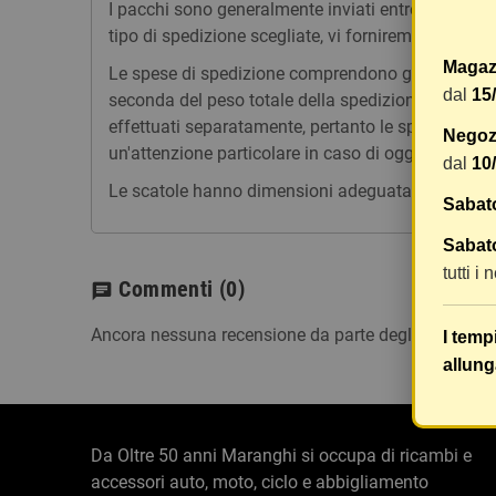
I pacchi sono generalmente inviati entro 2 giorni
tipo di spedizione scegliate, vi forniremo un link p
Magaz
Le spese di spedizione comprendono gli oneri di ges
dal
15
seconda del peso totale della spedizione. Vi consig
effettuati separatamente, pertanto le spese di spe
Negozi
un'attenzione particolare in caso di oggetti fragili.
dal
10
Le scatole hanno dimensioni adeguatamente ampie e
Sabat
Sabato
tutti i
Commenti
(0)
chat
Ancora nessuna recensione da parte degli utenti.
I temp
allung
Da Oltre 50 anni Maranghi si occupa di ricambi e
accessori auto, moto, ciclo e abbigliamento