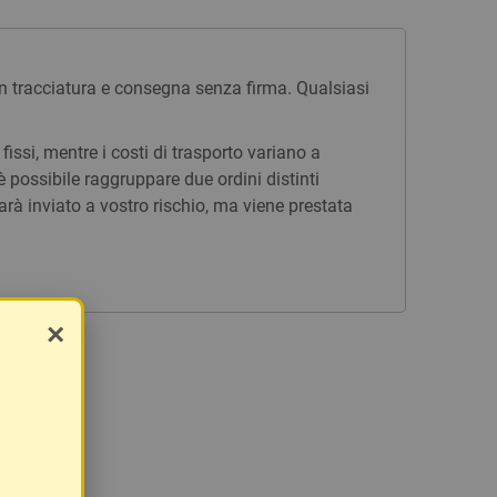
n tracciatura e consegna senza firma. Qualsiasi
issi, mentre i costi di trasporto variano a
è possibile raggruppare due ordini distinti
rà inviato a vostro rischio, ma viene prestata
×