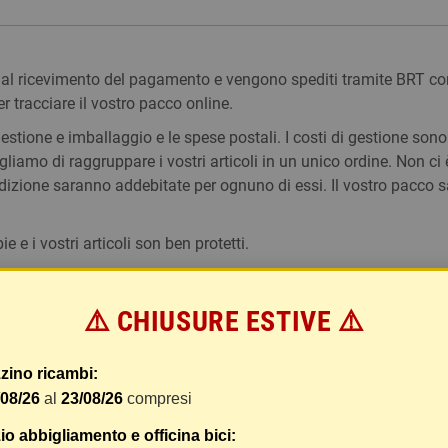
 dal ricevimento del pagamento e vengono spediti tramite BRT co
er tracciare il vostro pacco online.
tione e imballaggio e le spese postali. I costi di gestione sono f
liamo di raggruppare i vostri articoli in un unico ordine. Non ci 
dizione saranno addebitate per ognuno di essi. Il vostro pacco sa
 i vostri articoli son ben protetti.
⚠️ CHIUSURE ESTIVE ⚠️
zino ricambi:
/08/26
al
23/08/26
compresi
o abbigliamento e officina bici: