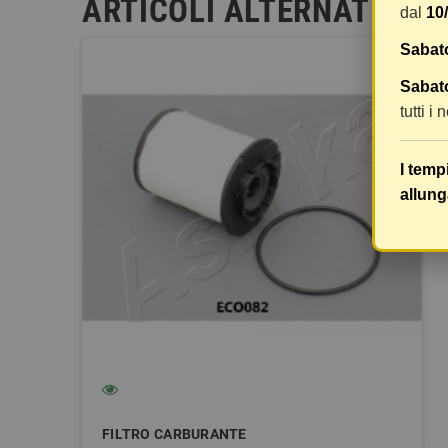
ARTICOLI ALTERNATIVI
dal
10
Sabat
Sabato
tutti i
I temp
allung
FILTRO CARBURANTE