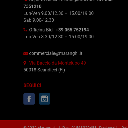
7351210
Lun-Ven 9.00/12.30 – 15.00/19.00
Sab 9.00-12.30
Officina Bici:
+39 055 752194
Lun-Ven 8.30/12.30 – 15.00/19.00
commerciale@maranghi.it
Via Baccio da Montelupo 49
50018 Scandicci (FI)
SEGUICI
Facebook
Instagram
© 2022 Maranghi srl | P.iva 01563320488 | Designed by
Dat