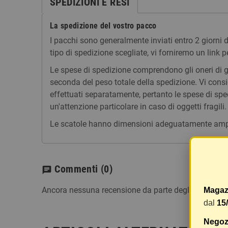
SPEDIZIONI E RESI
La spedizione del vostro pacco
I pacchi sono generalmente inviati entro 2 giorni
tipo di spedizione scegliate, vi forniremo un link p
Le spese di spedizione comprendono gli oneri di ges
seconda del peso totale della spedizione. Vi consig
effettuati separatamente, pertanto le spese di spe
un'attenzione particolare in caso di oggetti fragili.
Le scatole hanno dimensioni adeguatamente ampie e
Commenti
(0)
chat
Ancora nessuna recensione da parte degli utenti.
Magaz
dal
15
Negozi