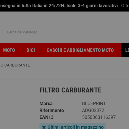
na in tutta Italia in 24/72H. Isole 3-4 giorni lavorativi
- Olt
MOTO
BICI
CASCHI E ABBIGLIAMENTO MOTO
L
RO CARBURANTE
FILTRO CARBURANTE
Marca
BLUEPRINT
Riferimento
ADG02372
EAN13
5050063116397
Ultimi articoli in magazzino
notifications_active