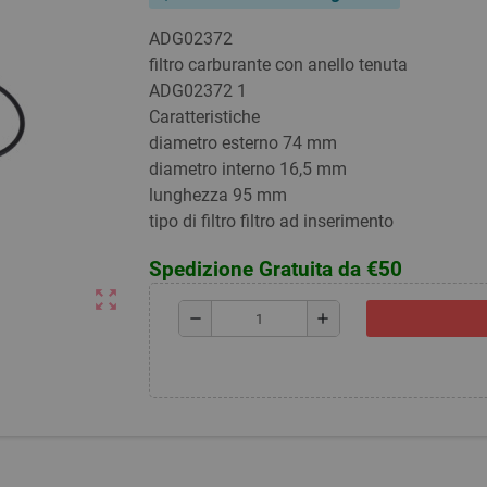
ADG02372
filtro carburante con anello tenuta
ADG02372 1
Caratteristiche
diametro esterno 74 mm
diametro interno 16,5 mm
lunghezza 95 mm
tipo di filtro filtro ad inserimento
Spedizione Gratuita da €50
zoom_out_map
remove
add