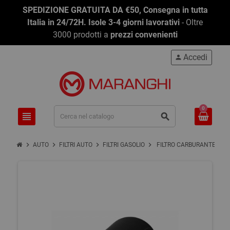
SPEDIZIONE GRATUITA DA €50, Consegna in tutta
Italia in 24/72H. Isole 3-4 giorni lavorativi
- Oltre
3000 prodotti a
prezzi convenienti
Accedi
person
0
view_headline
search
chevron_right
chevron_right
chevron_right
chevron_right
AUTO
FILTRI AUTO
FILTRI GASOLIO
FILTRO CARBURANTE