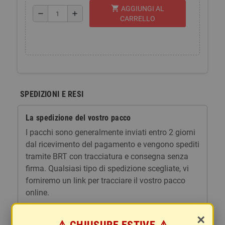
shopping_cart
AGGIUNGI AL
remove
add
CARRELLO
SPEDIZIONI E RESI
La spedizione del vostro pacco
I pacchi sono generalmente inviati entro 2 giorni
dal ricevimento del pagamento e vengono spediti
tramite BRT con tracciatura e consegna senza
firma. Qualsiasi tipo di spedizione scegliate, vi
forniremo un link per tracciare il vostro pacco
online.
Le spese di spedizione comprendono gli oneri di
×
gestione e imballaggio e le spese postali. I costi