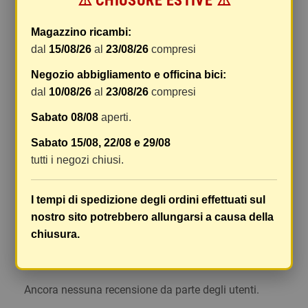
⚠️ CHIUSURE ESTIVE ⚠️
di gestione sono fissi, mentre i costi di trasporto
variano a seconda del peso totale della
Magazzino ricambi:
spedizione. Vi consigliamo di raggruppare i
dal
15/08/26
al
23/08/26
compresi
vostri articoli in un unico ordine. Non ci è
Negozio abbigliamento e officina bici:
possibile raggruppare due ordini distinti
dal
10/08/26
al
23/08/26
compresi
effettuati separatamente, pertanto le spese di
spedizione saranno addebitate per ognuno di
Sabato 08/08
aperti.
essi. Il vostro pacco sarà inviato a vostro rischio,
Sabato 15/08, 22/08 e 29/08
ma viene prestata un'attenzione particolare in
tutti i negozi chiusi.
caso di oggetti fragili.
Le scatole hanno dimensioni adeguatamente
I tempi di spedizione degli ordini effettuati sul
ampie e i vostri articoli son ben protetti.
nostro sito potrebbero allungarsi a causa della
chiusura.
Commenti
(0)
chat
Ancora nessuna recensione da parte degli utenti.