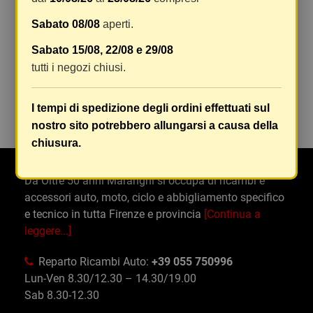
SUBARU
Sabato 08/08
aperti.
Sabato 15/08, 22/08 e 29/08
tutti i negozi chiusi.
Commenti
(0)
chat
Ancora nessuna recensione da parte degli utenti.
I tempi di spedizione degli ordini effettuati sul
nostro sito potrebbero allungarsi a causa della
chiusura.
Da Oltre 50 anni Maranghi si occupa di ricambi e
accessori auto, moto, ciclo e abbigliamento specifico
e tecnico in tutta Firenze e provincia
[Continua a
leggere...]
Reparto Ricambi Auto:
+39 055 750996
Lun-Ven 8.30/12.30 – 14.30/19.00
Sab 8.30-12.30