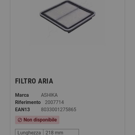
FILTRO ARIA
Marca
ASHIKA
Riferimento
2007714
EAN13
8033001275865
Non disponibile
block
Lunghezza
218 mm