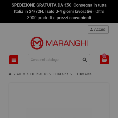
SPEDIZIONE GRATUITA DA €50, Consegna in tutta
Italia in 24/72H. Isole 3-4 giorni lavorativi
- Oltre
3000 prodotti a
prezzi convenienti
Accedi
person
0
view_headline
search
chevron_right
chevron_right
chevron_right
chevron_right
AUTO
FILTRI AUTO
FILTRI ARIA
FILTRO ARIA