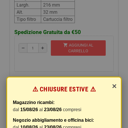
Largh.
216 mm
Alt.
32 mm
Tipo filtro
Cartuccia filtro
Spedizione Gratuita da €50
shopping_cart
AGGIUNGI AL
remove
add
CARRELLO
×
⚠️ CHIUSURE ESTIVE ⚠️
DESCRIZIONE
SPEDIZIONI E RESI
Magazzino ricambi:
Codici originali:
dal
15/08/26
al
23/08/26
compresi
SUBARU
Negozio abbigliamento e officina bici:
Montato su:
dal
10/08/26
al
23/08/26
compresi