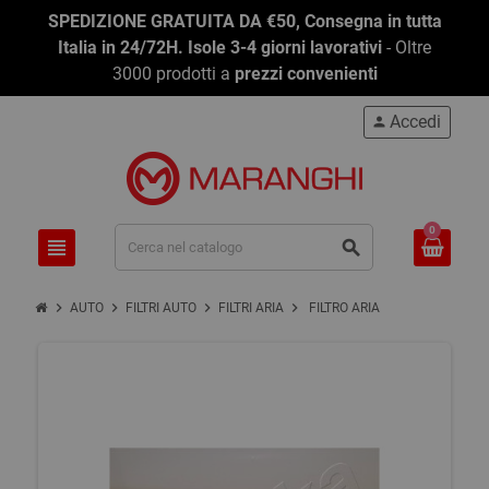
SPEDIZIONE GRATUITA DA €50, Consegna in tutta
Italia in 24/72H. Isole 3-4 giorni lavorativi
- Oltre
3000 prodotti a
prezzi convenienti
Accedi
person
0
view_headline
search
chevron_right
chevron_right
chevron_right
chevron_right
AUTO
FILTRI AUTO
FILTRI ARIA
FILTRO ARIA