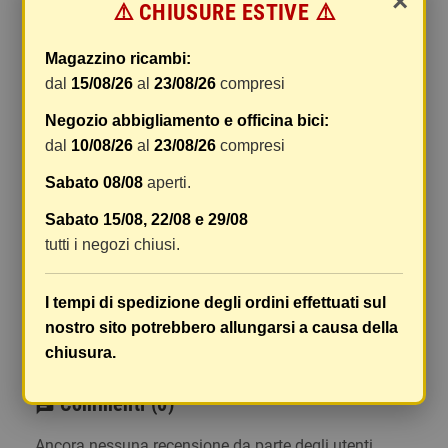
×
⚠️ CHIUSURE ESTIVE ⚠️
gestione e imballaggio e le spese postali. I costi
di gestione sono fissi, mentre i costi di trasporto
Magazzino ricambi:
variano a seconda del peso totale della
dal
15/08/26
al
23/08/26
compresi
spedizione. Vi consigliamo di raggruppare i
vostri articoli in un unico ordine. Non ci è
Negozio abbigliamento e officina bici:
possibile raggruppare due ordini distinti
dal
10/08/26
al
23/08/26
compresi
effettuati separatamente, pertanto le spese di
Sabato 08/08
aperti.
spedizione saranno addebitate per ognuno di
essi. Il vostro pacco sarà inviato a vostro rischio,
Sabato 15/08, 22/08 e 29/08
ma viene prestata un'attenzione particolare in
tutti i negozi chiusi.
caso di oggetti fragili.
Le scatole hanno dimensioni adeguatamente
I tempi di spedizione degli ordini effettuati sul
ampie e i vostri articoli son ben protetti.
nostro sito potrebbero allungarsi a causa della
chiusura.
Commenti
(0)
chat
Ancora nessuna recensione da parte degli utenti.