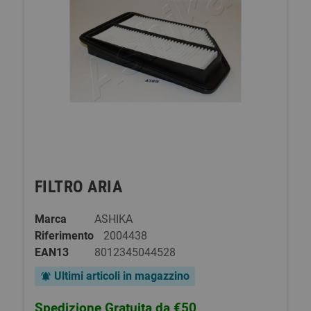
FILTRO ARIA
Marca
ASHIKA
Riferimento
2004438
EAN13
8012345044528
Ultimi articoli in magazzino
notifications_active
Spedizione Gratuita da €50