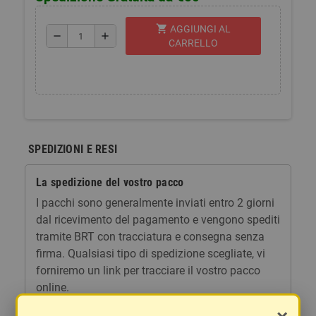
shopping_cart
AGGIUNGI AL
remove
add
CARRELLO
SPEDIZIONI E RESI
La spedizione del vostro pacco
I pacchi sono generalmente inviati entro 2 giorni
dal ricevimento del pagamento e vengono spediti
tramite BRT con tracciatura e consegna senza
firma. Qualsiasi tipo di spedizione scegliate, vi
forniremo un link per tracciare il vostro pacco
online.
Le spese di spedizione comprendono gli oneri di