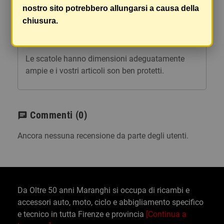
spedizione saranno addebitate per ognuno di
nostro sito potrebbero allungarsi a causa della
essi. Il vostro pacco sarà inviato a vostro rischio,
chiusura.
ma viene prestata un'attenzione particolare in
caso di oggetti fragili.
Le scatole hanno dimensioni adeguatamente
ampie e i vostri articoli son ben protetti.
Commenti
(0)
chat
Ancora nessuna recensione da parte degli utenti.
Da Oltre 50 anni Maranghi si occupa di ricambi e
accessori auto, moto, ciclo e abbigliamento specifico
e tecnico in tutta Firenze e provincia
[Continua a