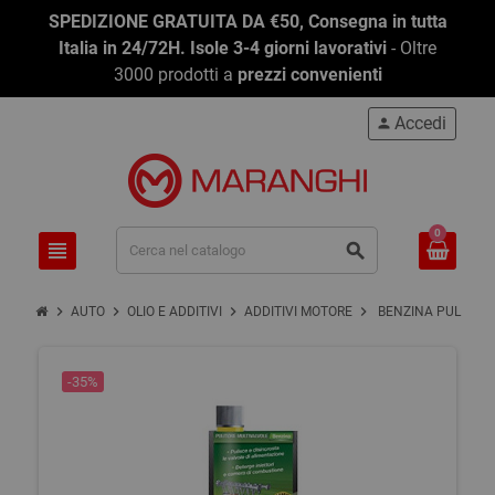
SPEDIZIONE GRATUITA DA €50, Consegna in tutta
Italia in 24/72H. Isole 3-4 giorni lavorativi
- Oltre
3000 prodotti a
prezzi convenienti
Accedi
person
0
view_headline
search
chevron_right
chevron_right
chevron_right
chevron_right
AUTO
OLIO E ADDITIVI
ADDITIVI MOTORE
BENZINA PULITORE
-35%