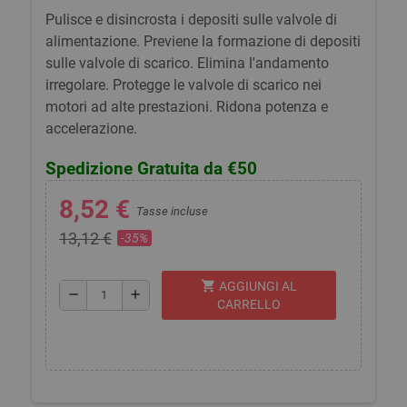
Pulisce e disincrosta i depositi sulle valvole di
alimentazione. Previene la formazione di depositi
sulle valvole di scarico. Elimina l'andamento
irregolare. Protegge le valvole di scarico nei
motori ad alte prestazioni. Ridona potenza e
accelerazione.
Spedizione Gratuita da €50
8,52 €
Tasse incluse
13,12 €
-35%
shopping_cart
AGGIUNGI AL
remove
add
CARRELLO