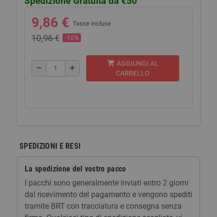
Spedizione Gratuita da €50
9,86 €
Tasse incluse
10,96 €
-10%
shopping_cart
AGGIUNGI AL
remove
add
CARRELLO
SPEDIZIONI E RESI
La spedizione del vostro pacco
I pacchi sono generalmente inviati entro 2 giorni
dal ricevimento del pagamento e vengono spediti
tramite BRT con tracciatura e consegna senza