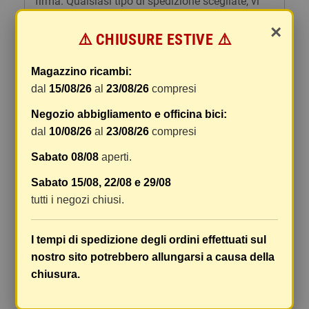
firma. Qualsiasi tipo di spedizione scegliate, vi
forniremo un link per tracciare il vostro pacco
×
online.
⚠️ CHIUSURE ESTIVE ⚠️
Le spese di spedizione comprendono gli oneri di
Magazzino ricambi:
gestione e imballaggio e le spese postali. I costi
dal
15/08/26
al
23/08/26
compresi
di gestione sono fissi, mentre i costi di trasporto
variano a seconda del peso totale della
Negozio abbigliamento e officina bici:
spedizione. Vi consigliamo di raggruppare i
dal
10/08/26
al
23/08/26
compresi
vostri articoli in un unico ordine. Non ci è
possibile raggruppare due ordini distinti
Sabato 08/08
aperti.
effettuati separatamente, pertanto le spese di
Sabato 15/08, 22/08 e 29/08
spedizione saranno addebitate per ognuno di
tutti i negozi chiusi.
essi. Il vostro pacco sarà inviato a vostro rischio,
ma viene prestata un'attenzione particolare in
caso di oggetti fragili.
I tempi di spedizione degli ordini effettuati sul
nostro sito potrebbero allungarsi a causa della
Le scatole hanno dimensioni adeguatamente
chiusura.
ampie e i vostri articoli son ben protetti.