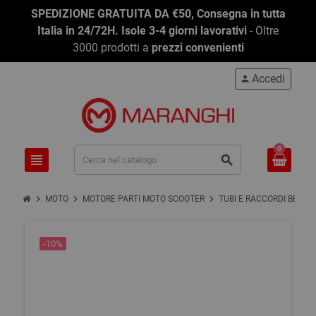
SPEDIZIONE GRATUITA DA €50, Consegna in tutta
Italia in 24/72H. Isole 3-4 giorni lavorativi
- Oltre
3000 prodotti a
prezzi convenienti
Accedi
person
0
view_headline
search
chevron_right
chevron_right
chevron_right
MOTO
MOTORE PARTI MOTO SCOOTER
TUBI E RACCORDI BENZI
-10%