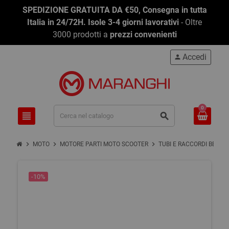
SPEDIZIONE GRATUITA DA €50, Consegna in tutta
Italia in 24/72H. Isole 3-4 giorni lavorativi
- Oltre
3000 prodotti a
prezzi convenienti
Accedi
person
0
view_headline
search
chevron_right
chevron_right
chevron_right
MOTO
MOTORE PARTI MOTO SCOOTER
TUBI E RACCORDI BENZI
-10%