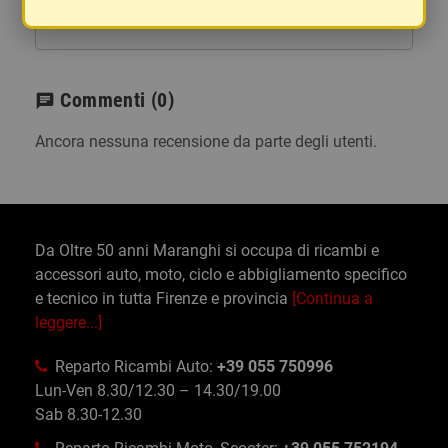
ampie e i vostri articoli son ben protetti.
Commenti
(0)
chat
Ancora nessuna recensione da parte degli utenti.
Da Oltre 50 anni Maranghi si occupa di ricambi e
accessori auto, moto, ciclo e abbigliamento specifico
e tecnico in tutta Firenze e provincia
[Continua a
leggere...]
Reparto Ricambi Auto:
+39 055 750996
Lun-Ven 8.30/12.30 – 14.30/19.00
Sab 8.30-12.30