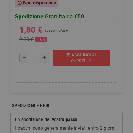
Non disponibile
block
Spedizione Gratuita da €50
1,80 €
Tasse incluse
2,00 €
-10%
shopping_cart
AGGIUNGI AL
remove
add
CARRELLO
SPEDIZIONI E RESI
La spedizione del vostro pacco
I pacchi sono generalmente inviati entro 2 giorni