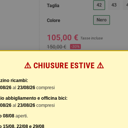
42
43
Taglia
Nero
Colore
105,00 €
Tasse incluse
150,00 €
-30%
remove
add
⚠️ CHIUSURE ESTIVE ⚠️
zino ricambi:
/08/26
al
23/08/26
compresi
o abbigliamento e officina bici:
/08/26
al
23/08/26
compresi
o 08/08
aperti.
 15/08, 22/08 e 29/08