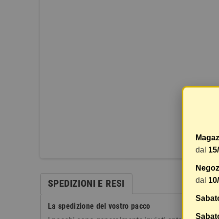
Magaz
dal
15
Negozi
dal
10
SPEDIZIONI E RESI
Sabat
La spedizione del vostro pacco
Sabato