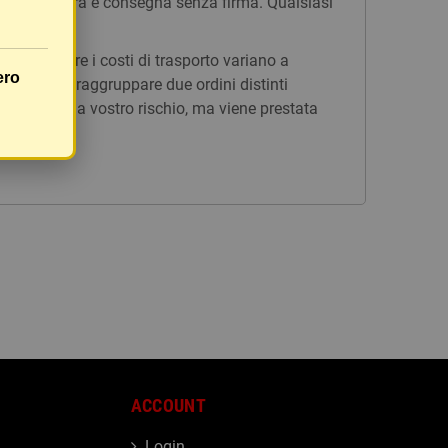
n tracciatura e consegna senza firma. Qualsiasi
issi, mentre i costi di trasporto variano a
ero
è possibile raggruppare due ordini distinti
rà inviato a vostro rischio, ma viene prestata
ACCOUNT
Login