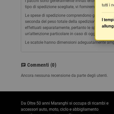
I pacchi sono generalmente inviati entro 2 giorni
tutti i
tipo di spedizione scegliate, vi forniremo un link p
Le spese di spedizione comprendono gli oneri di ges
I temp
seconda del peso totale della spedizione. Vi consig
allung
effettuati separatamente, pertanto le spese di spe
un'attenzione particolare in caso di oggetti fragili.
Le scatole hanno dimensioni adeguatamente ampie e
Commenti
(0)
chat
Ancora nessuna recensione da parte degli utenti.
Da Oltre 50 anni Maranghi si occupa di ricambi e
accessori auto, moto, ciclo e abbigliamento