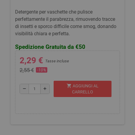
Detergente per vaschette che pulisce
perfettamente il parabrezza, rimuovendo tracce
di insetti e sporco difficile come smog, donando
visibilità chiara e perfetta.
Spedizione Gratuita da €50
2,29 €
Tasse incluse
2,55 €
-10%
shopping_cart
AGGIUNGI AL
remove
add
CARRELLO