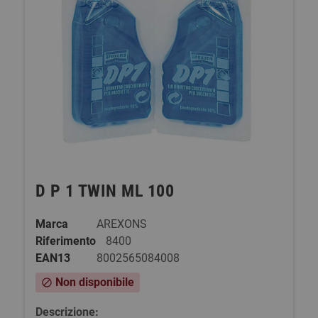
D P 1 TWIN ML 100
Marca
AREXONS
Riferimento
8400
EAN13
8002565084008
Non disponibile
block
Descrizione: