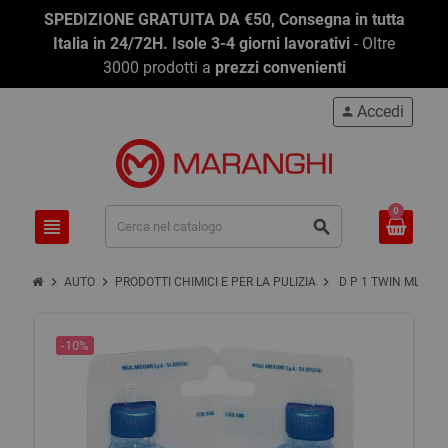
SPEDIZIONE GRATUITA DA €50, Consegna in tutta
Italia in 24/72H. Isole 3-4 giorni lavorativi
- Oltre
3000 prodotti a
prezzi convenienti
Accedi
person
0
view_headline
search
chevron_right
chevron_right
chevron_right
AUTO
PRODOTTI CHIMICI E PER LA PULIZIA
D P 1 TWIN ML 100
-10%