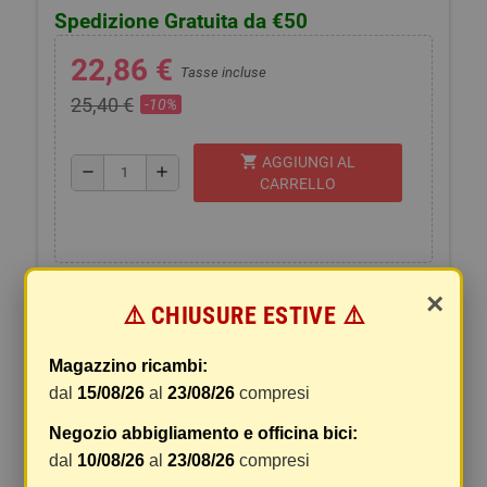
Spedizione Gratuita da €50
22,86 €
Tasse incluse
25,40 €
-10%
shopping_cart
AGGIUNGI AL
remove
add
CARRELLO
×
⚠️ CHIUSURE ESTIVE ⚠️
SPEDIZIONI E RESI
Magazzino ricambi:
dal
15/08/26
al
23/08/26
compresi
La spedizione del vostro pacco
I pacchi sono generalmente inviati entro 2 giorni
Negozio abbigliamento e officina bici:
dal ricevimento del pagamento e vengono spediti
dal
10/08/26
al
23/08/26
compresi
tramite BRT con tracciatura e consegna senza