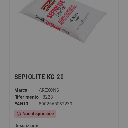
SEPIOLITE KG 20
Marca
AREXONS
Riferimento
8223
EAN13
8002565082233
Non disponibile
block
Descrizione: