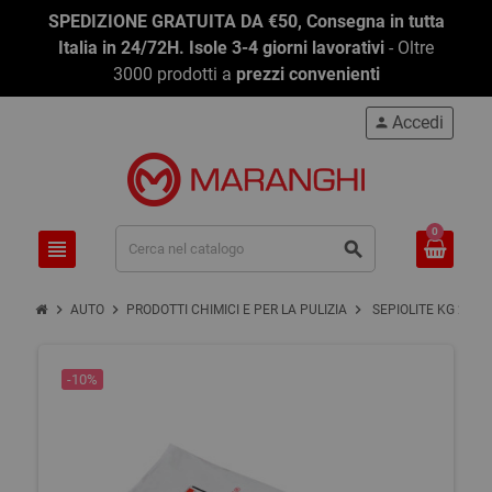
SPEDIZIONE GRATUITA DA €50, Consegna in tutta
Italia in 24/72H. Isole 3-4 giorni lavorativi
- Oltre
3000 prodotti a
prezzi convenienti
Accedi
person
0
view_headline
search
chevron_right
chevron_right
chevron_right
AUTO
PRODOTTI CHIMICI E PER LA PULIZIA
SEPIOLITE KG 20
-10%