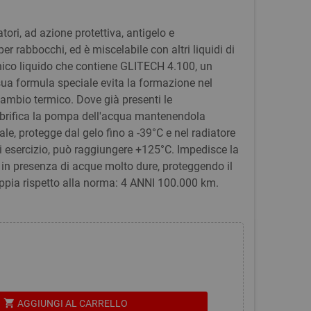
ori, ad azione protettiva, antigelo e
er rabbocchi, ed è miscelabile con altri liquidi di
nico liquido che contiene GLITECH 4.100, un
sua formula speciale evita la formazione nel
cambio termico. Dove già presenti le
brifica la pompa dell'acqua mantenendola
le, protegge dal gelo fino a -39°C e nel radiatore
di esercizio, può raggiungere +125°C. Impedisce la
 in presenza di acque molto dure, proteggendo il
ppia rispetto alla norma: 4 ANNI 100.000 km.
shopping_cart
AGGIUNGI AL CARRELLO