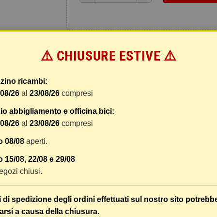
⚠️ CHIUSURE ESTIVE ⚠️
zino ricambi:
/08/26
al
23/08/26
compresi
 dal ricevimento del pagamento e vengono spediti tramite BRT co
o abbigliamento e officina bici:
er tracciare il vostro pacco online.
/08/26
al
23/08/26
compresi
tione e imballaggio e le spese postali. I costi di gestione sono f
o 08/08
aperti.
liamo di raggruppare i vostri articoli in un unico ordine. Non ci 
dizione saranno addebitate per ognuno di essi. Il vostro pacco sa
 15/08, 22/08 e 29/08
 negozi chiusi.
 i vostri articoli son ben protetti.
i di spedizione degli ordini effettuati sul nostro sito potrebb
arsi a causa della chiusura.