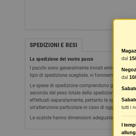
SPEDIZIONI E RESI
Magaz
dal
15
La spedizione del vostro pacco
I pacchi sono generalmente inviati entro 2 giorni
Negozi
tipo di spedizione scegliate, vi forniremo un link p
dal
10
Le spese di spedizione comprendono gli oneri di ges
Sabat
seconda del peso totale della spedizione. Vi consig
effettuati separatamente, pertanto le spese di spe
Sabato
un'attenzione particolare in caso di oggetti fragili.
tutti i
Le scatole hanno dimensioni adeguatamente ampie e
I temp
allung