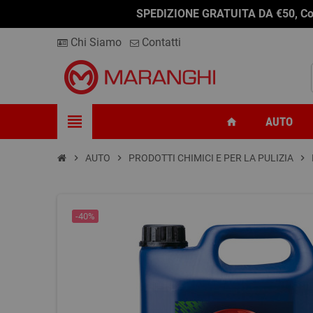
SPEDIZIONE GRATUITA DA €50, Conseg
Chi Siamo
Contatti
view_headline
AUTO
home
chevron_right
AUTO
chevron_right
PRODOTTI CHIMICI E PER LA PULIZIA
chevron_right
-40%