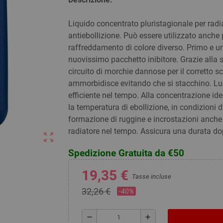
Liquido concentrato pluristagionale per radiat
antiebollizione. Può essere utilizzato anche p
raffreddamento di colore diverso. Primo e u
nuovissimo pacchetto inibitore. Grazie alla 
circuito di morchie dannose per il corretto s
ammorbidisce evitando che si stacchino. Lu
efficiente nel tempo. Alla concentrazione idea
la temperatura di ebollizione, in condizioni 
formazione di ruggine e incrostazioni anche
radiatore nel tempo. Assicura una durata do
zoom_out_map
Spedizione Gratuita da €50
19,35 €
Tasse incluse
32,26 €
-40%
remove
add