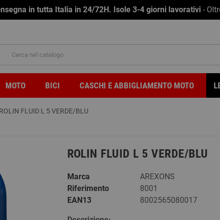
na in tutta Italia in 24/72H. Isole 3-4 giorni lavorativi
- Olt
MOTO
BICI
CASCHI E ABBIGLIAMENTO MOTO
L
ROLIN FLUID L 5 VERDE/BLU
ROLIN FLUID L 5 VERDE/BLU
Marca
AREXONS
Riferimento
8001
EAN13
8002565080017
Descrizione: