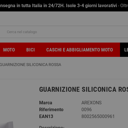
na in tutta Italia in 24/72H. Isole 3-4 giorni lavorativi
- Olt
MOTO
BICI
CASCHI E ABBIGLIAMENTO MOTO
L
GUARNIZIONE SILICONICA ROSSA
GUARNIZIONE SILICONICA RO
Marca
AREXONS
Riferimento
0096
EAN13
8002565000961
Descrizione: