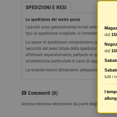
SPEDIZIONI E RESI
La spedizione del vostro pacco
I pacchi sono generalmente inviati entro 2 giorni
Magaz
tipo di spedizione scegliate, vi forniremo un link p
dal
15
Le spese di spedizione comprendono gli oneri di ges
Negozi
seconda del peso totale della spedizione. Vi consig
dal
10
effettuati separatamente, pertanto le spese di spe
Sabat
un'attenzione particolare in caso di oggetti fragili.
Le scatole hanno dimensioni adeguatamente ampie e
Sabato
tutti i
I temp
Commenti
(0)
chat
allung
Ancora nessuna recensione da parte degli utenti.