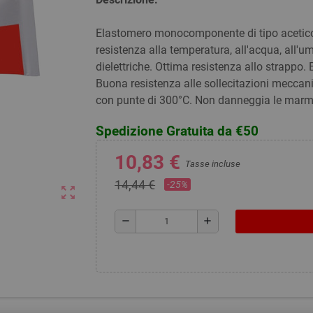
Elastomero monocomponente di tipo acetico
resistenza alla temperatura, all'acqua, all'um
dielettriche. Ottima resistenza allo strappo.
Buona resistenza alle sollecitazioni meccan
con punte di 300°C. Non danneggia le marmit
Spedizione Gratuita da €50
10,83 €
Tasse incluse
14,44 €
-25%
zoom_out_map
remove
add