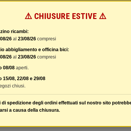
⚠️ CHIUSURE ESTIVE ⚠️
 dal ricevimento del pagamento e vengono spediti tramite BRT co
zino ricambi:
er tracciare il vostro pacco online.
/08/26
al
23/08/26
compresi
tione e imballaggio e le spese postali. I costi di gestione sono f
o abbigliamento e officina bici:
liamo di raggruppare i vostri articoli in un unico ordine. Non ci 
/08/26
al
23/08/26
compresi
dizione saranno addebitate per ognuno di essi. Il vostro pacco sa
o 08/08
aperti.
 i vostri articoli son ben protetti.
 15/08, 22/08 e 29/08
 negozi chiusi.
i di spedizione degli ordini effettuati sul nostro sito potrebb
arsi a causa della chiusura.