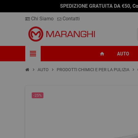
SPEDIZIONE GRATUITA DA €50, Conseg
Chi Siamo
Contatti
view_headline
AUTO
home
chevron_right
AUTO
chevron_right
PRODOTTI CHIMICI E PER LA PULIZIA
chevron_right
-25%