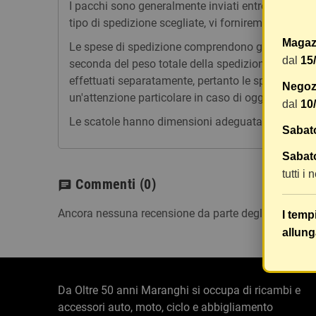
I pacchi sono generalmente inviati entro 2 giorni
tipo di spedizione scegliate, vi forniremo un link p
Magaz
Le spese di spedizione comprendono gli oneri di ges
dal
15
seconda del peso totale della spedizione. Vi consig
effettuati separatamente, pertanto le spese di spe
Negozi
un'attenzione particolare in caso di oggetti fragili.
dal
10
Le scatole hanno dimensioni adeguatamente ampie e
Sabat
Sabato
tutti i
Commenti
(0)
chat
Ancora nessuna recensione da parte degli utenti.
I temp
allung
Da Oltre 50 anni Maranghi si occupa di ricambi e
accessori auto, moto, ciclo e abbigliamento