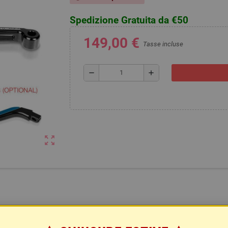
Spedizione Gratuita da €50
149,00 €
Tasse incluse
remove
add
zoom_out_map