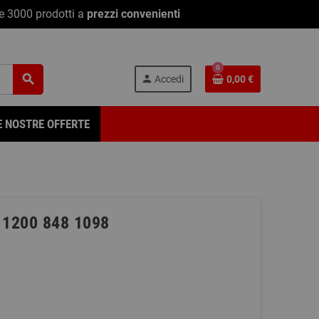
re 3000 prodotti a
prezzi convenienti
0
search
person
Accedi
0,00 €
E NOSTRE OFFERTE
 1200 848 1098