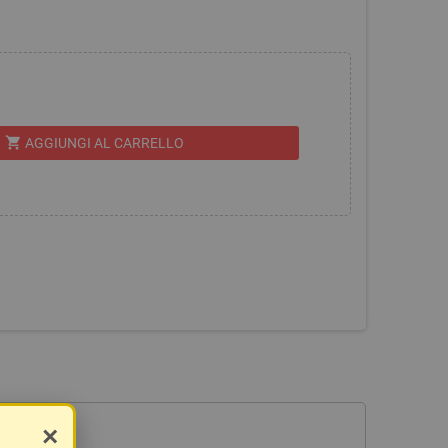
shopping_cart
AGGIUNGI AL CARRELLO
×