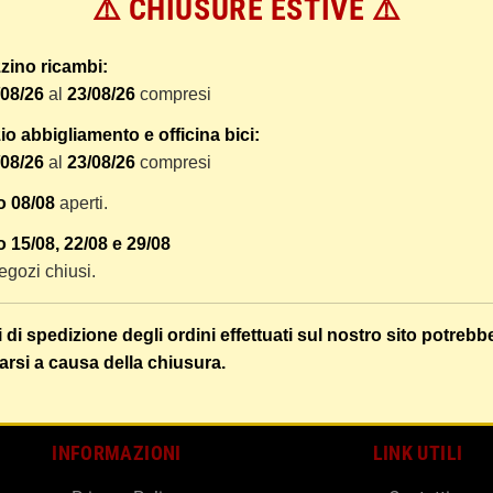
⚠️ CHIUSURE ESTIVE ⚠️
 dal ricevimento del pagamento e vengono spediti tramite BRT co
er tracciare il vostro pacco online.
zino ricambi:
tione e imballaggio e le spese postali. I costi di gestione sono f
/08/26
al
23/08/26
compresi
liamo di raggruppare i vostri articoli in un unico ordine. Non ci 
dizione saranno addebitate per ognuno di essi. Il vostro pacco sa
o abbigliamento e officina bici:
/08/26
al
23/08/26
compresi
 i vostri articoli son ben protetti.
o 08/08
aperti.
 15/08, 22/08 e 29/08
 negozi chiusi.
i di spedizione degli ordini effettuati sul nostro sito potrebb
arsi a causa della chiusura.
INFORMAZIONI
LINK UTILI