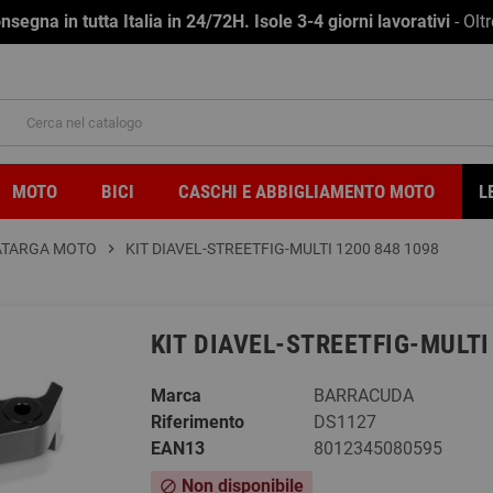
na in tutta Italia in 24/72H. Isole 3-4 giorni lavorativi
- Olt
MOTO
BICI
CASCHI E ABBIGLIAMENTO MOTO
L
ATARGA MOTO
chevron_right
KIT DIAVEL-STREETFIG-MULTI 1200 848 1098
KIT DIAVEL-STREETFIG-MULTI
Marca
BARRACUDA
Riferimento
DS1127
EAN13
8012345080595
Non disponibile
block