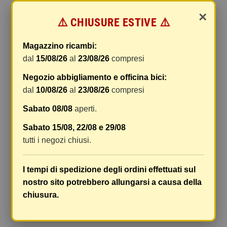
online.
×
⚠️ CHIUSURE ESTIVE ⚠️
Le spese di spedizione comprendono gli oneri di
gestione e imballaggio e le spese postali. I costi
Magazzino ricambi:
di gestione sono fissi, mentre i costi di trasporto
dal
15/08/26
al
23/08/26
compresi
variano a seconda del peso totale della
spedizione. Vi consigliamo di raggruppare i
Negozio abbigliamento e officina bici:
vostri articoli in un unico ordine. Non ci è
dal
10/08/26
al
23/08/26
compresi
possibile raggruppare due ordini distinti
Sabato 08/08
aperti.
effettuati separatamente, pertanto le spese di
spedizione saranno addebitate per ognuno di
Sabato 15/08, 22/08 e 29/08
essi. Il vostro pacco sarà inviato a vostro rischio,
tutti i negozi chiusi.
ma viene prestata un'attenzione particolare in
caso di oggetti fragili.
I tempi di spedizione degli ordini effettuati sul
Le scatole hanno dimensioni adeguatamente
nostro sito potrebbero allungarsi a causa della
ampie e i vostri articoli son ben protetti.
chiusura.