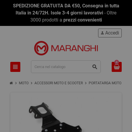
SPEDIZIONE GRATUITA DA €50, Consegna in tutta
Italia in 24/72H. Isole 3-4 giorni lavorativi
- Oltre
3000 prodotti a
prezzi convenienti
Accedi
person
0
view_headline
search
chevron_right
chevron_right
chevron_right
chevron_right
MOTO
ACCESSORI MOTO E SCOOTER
PORTATARGA MOTO
P