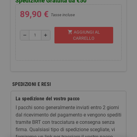
Spedizione Gratuita da €50
89,90 €
Tasse incluse
shopping_cart
AGGIUNGI AL
remove
add
CARRELLO
SPEDIZIONI E RESI
La spedizione del vostro pacco
I pacchi sono generalmente inviati entro 2 giorni
dal ricevimento del pagamento e vengono spediti
tramite BRT con tracciatura e consegna senza
firma. Qualsiasi tipo di spedizione scegliate, vi
forniremo un link per tracciare il vostro pacco