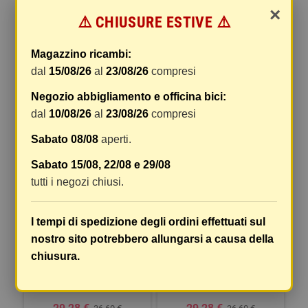
×
POSTERIORE CON VITE -
CATARIFRANGENTE TARGA -
⚠️ CHIUSURE ESTIVE ⚠️
90X35 MM - ROSSO
TYPE 1
Magazzino ricambi:
5,68 €
10,39 €
5,73 €
10,49 €
dal
15/08/26
al
23/08/26
compresi
COMPRA
COMPRA
Negozio abbigliamento e officina bici:
dal
10/08/26
al
23/08/26
compresi
-20%
-20%
Sabato 08/08
aperti.
Sabato 15/08, 22/08 e 29/08
tutti i negozi chiusi.
I tempi di spedizione degli ordini effettuati sul
nostro sito potrebbero allungarsi a causa della
AERO-X EVO 1, PORTATARGA
AERO-X EVO 2, PORTATARGA
chiusura.
ITALIA CON ALTEZZA ED
ITALIA CON ALTEZZA ED
INCLINAZIONE REGOLABILI
INCLINAZIONE REGOLABILI