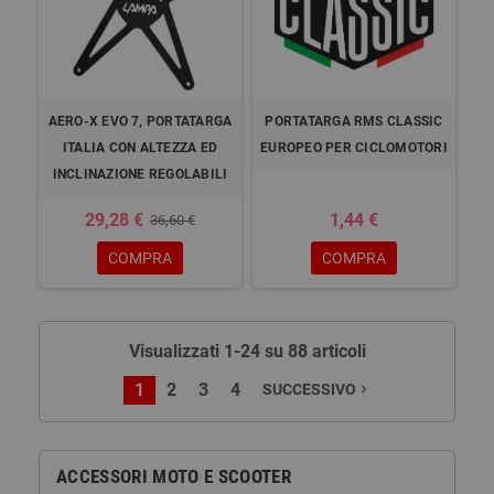
AERO-X EVO 7, PORTATARGA
PORTATARGA RMS CLASSIC
ITALIA CON ALTEZZA ED
EUROPEO PER CICLOMOTORI
INCLINAZIONE REGOLABILI
29,28 €
1,44 €
36,60 €
COMPRA
COMPRA
Visualizzati 1-24 su 88 articoli
1
2
3
4
SUCCESSIVO
navigate_next
ACCESSORI MOTO E SCOOTER