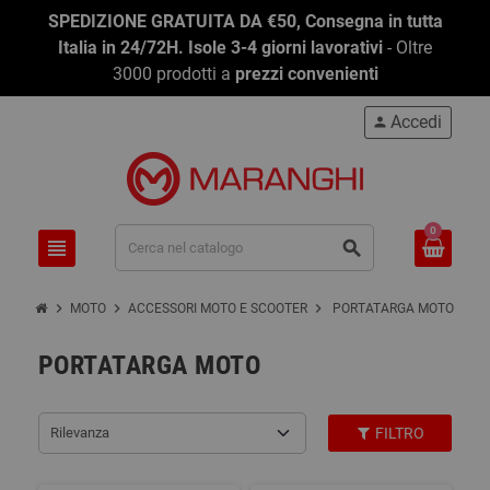
SPEDIZIONE GRATUITA DA €50, Consegna in tutta
Italia in 24/72H. Isole 3-4 giorni lavorativi
- Oltre
3000 prodotti a
prezzi convenienti
Accedi
person
0
view_headline
search
chevron_right
chevron_right
chevron_right
MOTO
ACCESSORI MOTO E SCOOTER
PORTATARGA MOTO
PORTATARGA MOTO
Rilevanza
FILTRO