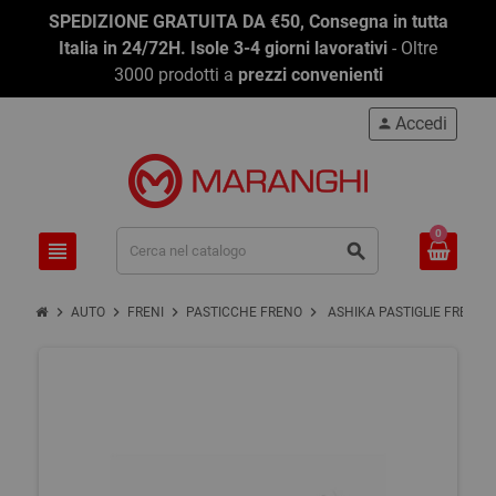
SPEDIZIONE GRATUITA DA €50, Consegna in tutta
Italia in 24/72H. Isole 3-4 giorni lavorativi
- Oltre
3000 prodotti a
prezzi convenienti
Accedi
person
0
view_headline
search
chevron_right
chevron_right
chevron_right
chevron_right
AUTO
FRENI
PASTICCHE FRENO
ASHIKA PASTIGLIE FRENO