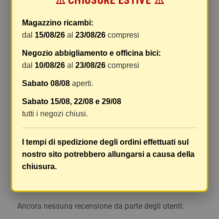
⚠️ CHIUSURE ESTIVE ⚠️
di gestione sono fissi, mentre i costi di trasporto
variano a seconda del peso totale della
Magazzino ricambi:
spedizione. Vi consigliamo di raggruppare i
dal
15/08/26
al
23/08/26
compresi
vostri articoli in un unico ordine. Non ci è
Negozio abbigliamento e officina bici:
possibile raggruppare due ordini distinti
dal
10/08/26
al
23/08/26
compresi
effettuati separatamente, pertanto le spese di
spedizione saranno addebitate per ognuno di
Sabato 08/08
aperti.
essi. Il vostro pacco sarà inviato a vostro rischio,
Sabato 15/08, 22/08 e 29/08
ma viene prestata un'attenzione particolare in
tutti i negozi chiusi.
caso di oggetti fragili.
Le scatole hanno dimensioni adeguatamente
I tempi di spedizione degli ordini effettuati sul
ampie e i vostri articoli son ben protetti.
nostro sito potrebbero allungarsi a causa della
chiusura.
Commenti
(0)
chat
Ancora nessuna recensione da parte degli utenti.