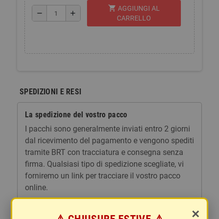
shopping_cart
AGGIUNGI AL
remove
add
CARRELLO
SPEDIZIONI E RESI
La spedizione del vostro pacco
I pacchi sono generalmente inviati entro 2 giorni
dal ricevimento del pagamento e vengono spediti
tramite BRT con tracciatura e consegna senza
firma. Qualsiasi tipo di spedizione scegliate, vi
forniremo un link per tracciare il vostro pacco
online.
Le spese di spedizione comprendono gli oneri di
×
gestione e imballaggio e le spese postali. I costi