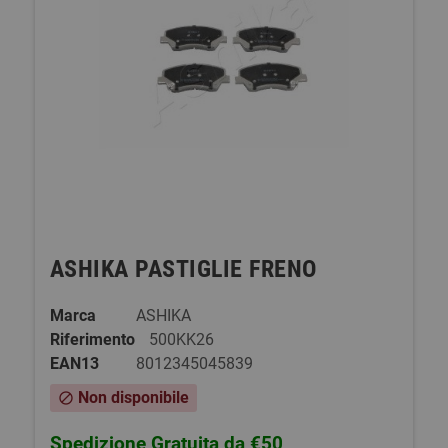
ASHIKA PASTIGLIE FRENO
Marca
ASHIKA
Riferimento
500KK26
EAN13
8012345045839
Non disponibile
block
Spedizione Gratuita da €50