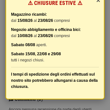
×
⚠️ CHIUSURE ESTIVE ⚠️
gestione e imballaggio e le spese postali. I costi
di gestione sono fissi, mentre i costi di trasporto
Magazzino ricambi:
variano a seconda del peso totale della
dal
15/08/26
al
23/08/26
compresi
spedizione. Vi consigliamo di raggruppare i
vostri articoli in un unico ordine. Non ci è
Negozio abbigliamento e officina bici:
possibile raggruppare due ordini distinti
dal
10/08/26
al
23/08/26
compresi
effettuati separatamente, pertanto le spese di
Sabato 08/08
aperti.
spedizione saranno addebitate per ognuno di
essi. Il vostro pacco sarà inviato a vostro rischio,
Sabato 15/08, 22/08 e 29/08
ma viene prestata un'attenzione particolare in
tutti i negozi chiusi.
caso di oggetti fragili.
Le scatole hanno dimensioni adeguatamente
I tempi di spedizione degli ordini effettuati sul
ampie e i vostri articoli son ben protetti.
nostro sito potrebbero allungarsi a causa della
chiusura.
Commenti
(0)
chat
Ancora nessuna recensione da parte degli utenti.