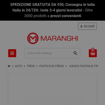
SPEDIZIONE GRATUITA DA €50, Consegna in tutta
Italia in 24/72H. Isole 3-4 giorni lavorativi
- Oltre
3000 prodotti a
prezzi convenienti
Accedi
person
0
view_headline
search
chevron_right
chevron_right
chevron_right
chevron_right
AUTO
FRENI
PASTICCHE FRENO
ASHIKA PASTIGLIE FRENO