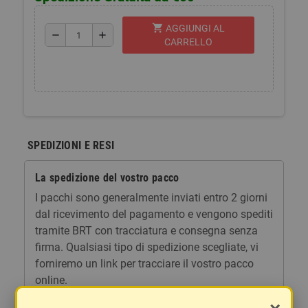
shopping_cart
AGGIUNGI AL
remove
add
CARRELLO
SPEDIZIONI E RESI
La spedizione del vostro pacco
I pacchi sono generalmente inviati entro 2 giorni
dal ricevimento del pagamento e vengono spediti
tramite BRT con tracciatura e consegna senza
firma. Qualsiasi tipo di spedizione scegliate, vi
forniremo un link per tracciare il vostro pacco
online.
Le spese di spedizione comprendono gli oneri di