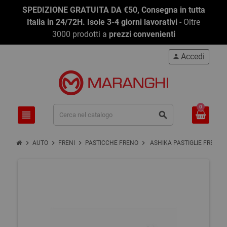
SPEDIZIONE GRATUITA DA €50, Consegna in tutta
Italia in 24/72H. Isole 3-4 giorni lavorativi
- Oltre
3000 prodotti a
prezzi convenienti
Accedi
person
0
view_headline
search
chevron_right
chevron_right
chevron_right
chevron_right
AUTO
FRENI
PASTICCHE FRENO
ASHIKA PASTIGLIE FRENO