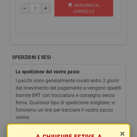
shopping_cart
AGGIUNGI AL
remove
add
CARRELLO
SPEDIZIONI E RESI
La spedizione del vostro pacco
I pacchi sono generalmente inviati entro 2 giorni
dal ricevimento del pagamento e vengono spediti
tramite BRT con tracciatura e consegna senza
firma. Qualsiasi tipo di spedizione scegliate, vi
forniremo un link per tracciare il vostro pacco
online.
Le spese di spedizione comprendono gli oneri di
×
gestione e imballaggio e le spese postali. I costi