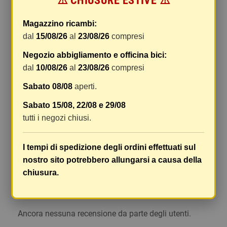
⚠️ CHIUSURE ESTIVE ⚠️
di gestione sono fissi, mentre i costi di trasporto
variano a seconda del peso totale della
Magazzino ricambi:
spedizione. Vi consigliamo di raggruppare i
dal
15/08/26
al
23/08/26
compresi
vostri articoli in un unico ordine. Non ci è
Negozio abbigliamento e officina bici:
possibile raggruppare due ordini distinti
dal
10/08/26
al
23/08/26
compresi
effettuati separatamente, pertanto le spese di
spedizione saranno addebitate per ognuno di
Sabato 08/08
aperti.
essi. Il vostro pacco sarà inviato a vostro rischio,
Sabato 15/08, 22/08 e 29/08
ma viene prestata un'attenzione particolare in
tutti i negozi chiusi.
caso di oggetti fragili.
Le scatole hanno dimensioni adeguatamente
I tempi di spedizione degli ordini effettuati sul
ampie e i vostri articoli son ben protetti.
nostro sito potrebbero allungarsi a causa della
chiusura.
Commenti
(0)
chat
Ancora nessuna recensione da parte degli utenti.