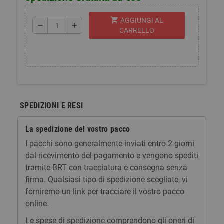
shopping_cart
AGGIUNGI AL
remove
add
CARRELLO
SPEDIZIONI E RESI
La spedizione del vostro pacco
I pacchi sono generalmente inviati entro 2 giorni
dal ricevimento del pagamento e vengono spediti
tramite BRT con tracciatura e consegna senza
firma. Qualsiasi tipo di spedizione scegliate, vi
forniremo un link per tracciare il vostro pacco
online.
Le spese di spedizione comprendono gli oneri di