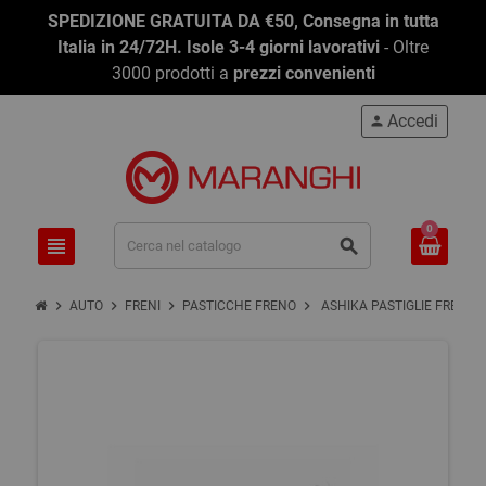
SPEDIZIONE GRATUITA DA €50, Consegna in tutta
Italia in 24/72H. Isole 3-4 giorni lavorativi
- Oltre
3000 prodotti a
prezzi convenienti
Accedi
person
0
view_headline
search
chevron_right
chevron_right
chevron_right
chevron_right
AUTO
FRENI
PASTICCHE FRENO
ASHIKA PASTIGLIE FRENO