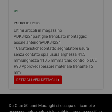
PASTIGLIE FRENO
Ultimi articoli in magazzino
ADK84224pastiglie frenoLato montaggio:
assale anterioreADK84224
1Caratteristichecontatto segnalatore usura
senza contatto spia usuralarghezza 41,5
mmlunghezza 110,5 mmmarchio controllo ECE
R90 Approvedspessore materiale frenante 15
mm
DETTAGLI
VEDI DETTAGLI
Da Oltre 50 anni Maranghi si occupa di ricambi e
accessori auto, moto, ciclo e abbigliamento specifico