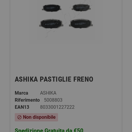
ASHIKA PASTIGLIE FRENO
Marca
ASHIKA
Riferimento
5008803
EAN13
8033001227222
Non disponibile
block
Spedizione Gratuita da €50