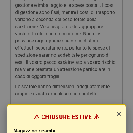
gestione e imballaggio e le spese postali. I costi
di gestione sono fissi, mentre i costi di trasporto
variano a seconda del peso totale della
spedizione. Vi consigliamo di raggruppare i
vostri articoli in un unico ordine. Non ci è
possibile raggruppare due ordini distinti
effettuati separatamente, pertanto le spese di
spedizione saranno addebitate per ognuno di
essi. Il vostro pacco sarà inviato a vostro rischio,
ma viene prestata un'attenzione particolare in
caso di oggetti fragili.
Le scatole hanno dimensioni adeguatamente
ampie e i vostri articoli son ben protetti.
×
⚠️ CHIUSURE ESTIVE ⚠️
Commenti
(0)
chat
Magazzino ricambi:
Ancora nessuna recensione da parte degli utenti.