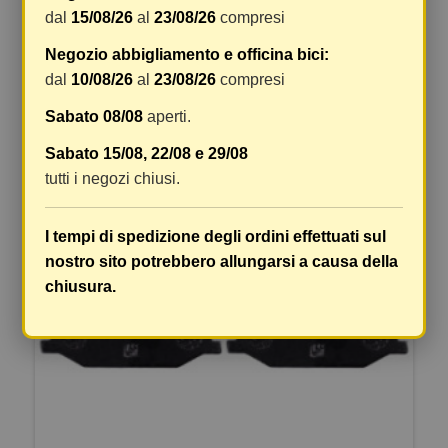
dal
15/08/26
al
23/08/26
compresi
Negozio abbigliamento e officina bici:
ARTICOLI ALTERNATIVI
dal
10/08/26
al
23/08/26
compresi
Sabato 08/08
aperti.
Sabato 15/08, 22/08 e 29/08
tutti i negozi chiusi.
I tempi di spedizione degli ordini effettuati sul
nostro sito potrebbero allungarsi a causa della
chiusura.