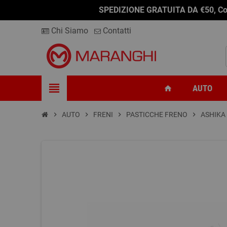
SPEDIZIONE GRATUITA DA €50, Conseg
Chi Siamo
Contatti
view_headline
AUTO
home
chevron_right
AUTO
chevron_right
FRENI
chevron_right
PASTICCHE FRENO
chevron_right
ASHIKA