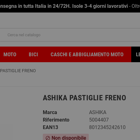
na in tutta Italia in 24/72H. Isole 3-4 giorni lavorativi
- Olt
MOTO
BICI
CASCHI E ABBIGLIAMENTO MOTO
L
 PASTIGLIE FRENO
ASHIKA PASTIGLIE FRENO
Marca
ASHIKA
Riferimento
5004407
EAN13
8012345242610
Non disponibile
block