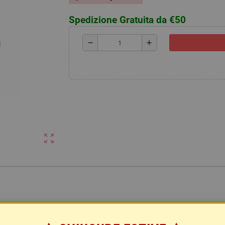
Spedizione Gratuita da €50
remove
add
zoom_out_map