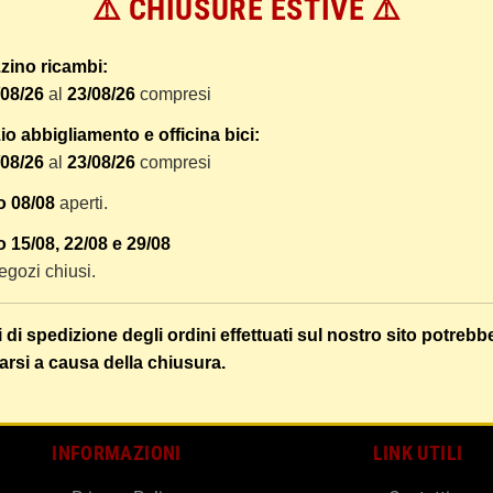
⚠️ CHIUSURE ESTIVE ⚠️
 dal ricevimento del pagamento e vengono spediti tramite BRT co
er tracciare il vostro pacco online.
zino ricambi:
tione e imballaggio e le spese postali. I costi di gestione sono f
/08/26
al
23/08/26
compresi
liamo di raggruppare i vostri articoli in un unico ordine. Non ci 
dizione saranno addebitate per ognuno di essi. Il vostro pacco sa
o abbigliamento e officina bici:
/08/26
al
23/08/26
compresi
 i vostri articoli son ben protetti.
o 08/08
aperti.
 15/08, 22/08 e 29/08
 negozi chiusi.
i di spedizione degli ordini effettuati sul nostro sito potrebb
arsi a causa della chiusura.
INFORMAZIONI
LINK UTILI