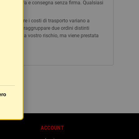
n tracciatura e consegna senza firma. Qualsiasi
issi, mentre i costi di trasporto variano a
è possibile raggruppare due ordini distinti
rà inviato a vostro rischio, ma viene prestata
ero
ACCOUNT