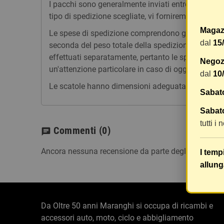
I pacchi sono generalmente inviati entro 2 giorni
tipo di spedizione scegliate, vi forniremo un link p
Magaz
Le spese di spedizione comprendono gli oneri di ges
dal
15
seconda del peso totale della spedizione. Vi consig
effettuati separatamente, pertanto le spese di spe
Negozi
un'attenzione particolare in caso di oggetti fragili.
dal
10
Le scatole hanno dimensioni adeguatamente ampie e
Sabat
Sabato
tutti i
Commenti
(0)
chat
Ancora nessuna recensione da parte degli utenti.
I temp
allung
Da Oltre 50 anni Maranghi si occupa di ricambi e
accessori auto, moto, ciclo e abbigliamento