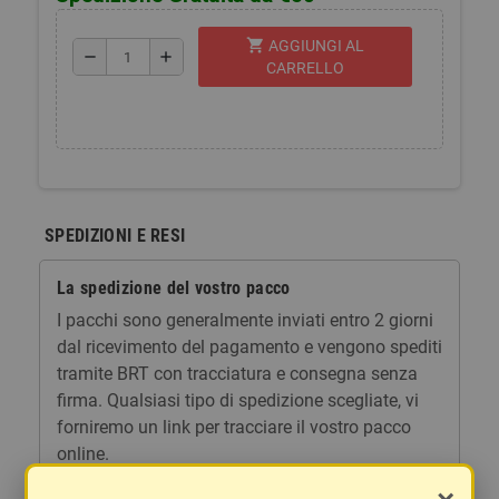
shopping_cart
AGGIUNGI AL
remove
add
CARRELLO
SPEDIZIONI E RESI
La spedizione del vostro pacco
I pacchi sono generalmente inviati entro 2 giorni
dal ricevimento del pagamento e vengono spediti
tramite BRT con tracciatura e consegna senza
firma. Qualsiasi tipo di spedizione scegliate, vi
forniremo un link per tracciare il vostro pacco
online.
Le spese di spedizione comprendono gli oneri di