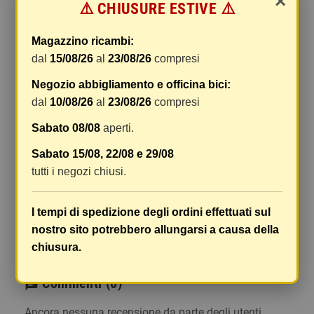
×
⚠️ CHIUSURE ESTIVE ⚠️
gestione e imballaggio e le spese postali. I costi
di gestione sono fissi, mentre i costi di trasporto
Magazzino ricambi:
variano a seconda del peso totale della
dal
15/08/26
al
23/08/26
compresi
spedizione. Vi consigliamo di raggruppare i
vostri articoli in un unico ordine. Non ci è
Negozio abbigliamento e officina bici:
possibile raggruppare due ordini distinti
dal
10/08/26
al
23/08/26
compresi
effettuati separatamente, pertanto le spese di
Sabato 08/08
aperti.
spedizione saranno addebitate per ognuno di
essi. Il vostro pacco sarà inviato a vostro rischio,
Sabato 15/08, 22/08 e 29/08
ma viene prestata un'attenzione particolare in
tutti i negozi chiusi.
caso di oggetti fragili.
Le scatole hanno dimensioni adeguatamente
I tempi di spedizione degli ordini effettuati sul
ampie e i vostri articoli son ben protetti.
nostro sito potrebbero allungarsi a causa della
chiusura.
Commenti
(0)
chat
Ancora nessuna recensione da parte degli utenti.