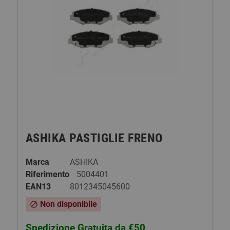
ASHIKA PASTIGLIE FRENO
Marca
ASHIKA
Riferimento
5004401
EAN13
8012345045600
Non disponibile
block
Spedizione Gratuita da €50