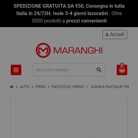
SPEDIZIONE GRATUITA DA €50, Consegna in tutta
Italia in 24/72H. Isole 3-4 giorni lavorativi
- Oltre
3000 prodotti a
prezzi convenienti
Accedi
person
0
view_headline
search
chevron_right
chevron_right
chevron_right
chevron_right
AUTO
FRENI
PASTICCHE FRENO
ASHIKA PASTIGLIE FRENO