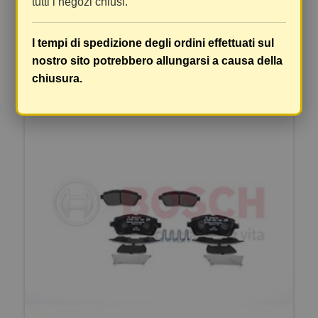
tutti i negozi chiusi.
125,6 mmmarchio controllo ECE R90
Approvedspessore materiale frenante 16,8 mm
I tempi di spedizione degli ordini effettuati sul
DETTAGLI
VEDI DETTAGLI
nostro sito potrebbero allungarsi a causa della
chiusura.