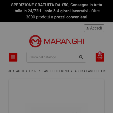
SPEDIZIONE GRATUITA DA €50, Consegna in tutta
Italia in 24/72H. Isole 3-4 giorni lavorativi
- Oltre
3000 prodotti a
prezzi convenienti
Accedi
person
0
view_headline
search
chevron_right
chevron_right
chevron_right
chevron_right
AUTO
FRENI
PASTICCHE FRENO
ASHIKA PASTIGLIE FRENO