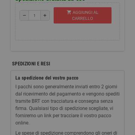
shopping_cart
AGGIUNGI AL
remove
add
CARRELLO
SPEDIZIONI E RESI
La spedizione del vostro pacco
I pacchi sono generalmente inviati entro 2 giorni
dal ricevimento del pagamento e vengono spediti
tramite BRT con tracciatura e consegna senza
firma. Qualsiasi tipo di spedizione scegliate, vi
forniremo un link per tracciare il vostro pacco
online.
Le spese di spedizione comprendono gli oneri di