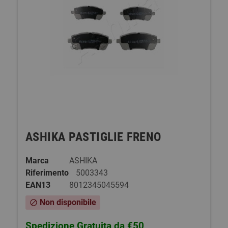
ASHIKA PASTIGLIE FRENO
Marca
ASHIKA
Riferimento
5003343
EAN13
8012345045594
Non disponibile
block
Spedizione Gratuita da €50