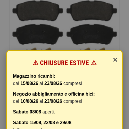
×
⚠️ CHIUSURE ESTIVE ⚠️
Magazzino ricambi:
dal
15/08/26
al
23/08/26
compresi
Negozio abbigliamento e officina bici:
PASTIGLIE FRENO
dal
10/08/26
al
23/08/26
compresi
Non disponibile
Sabato 08/08
aperti.
ADM54294pastiglie freno con vitiLato
montaggio: assale anterioreADM54294
Sabato 15/08, 22/08 e 29/08
1Caratteristichelarghezza 51,7 mmlunghezza