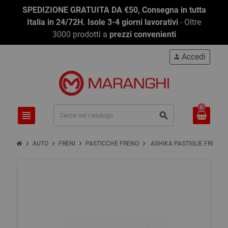
SPEDIZIONE GRATUITA DA €50, Consegna in tutta
Italia in 24/72H. Isole 3-4 giorni lavorativi
- Oltre
3000 prodotti a
prezzi convenienti
Accedi
person
0
view_headline
search
chevron_right
chevron_right
chevron_right
chevron_right
AUTO
FRENI
PASTICCHE FRENO
ASHIKA PASTIGLIE FRENO