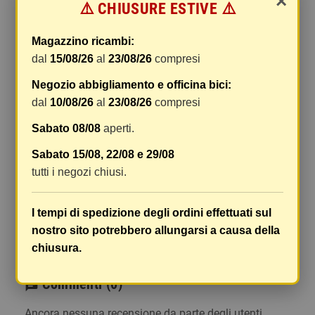
×
⚠️ CHIUSURE ESTIVE ⚠️
gestione e imballaggio e le spese postali. I costi
di gestione sono fissi, mentre i costi di trasporto
Magazzino ricambi:
variano a seconda del peso totale della
dal
15/08/26
al
23/08/26
compresi
spedizione. Vi consigliamo di raggruppare i
vostri articoli in un unico ordine. Non ci è
Negozio abbigliamento e officina bici:
possibile raggruppare due ordini distinti
dal
10/08/26
al
23/08/26
compresi
effettuati separatamente, pertanto le spese di
Sabato 08/08
aperti.
spedizione saranno addebitate per ognuno di
essi. Il vostro pacco sarà inviato a vostro rischio,
Sabato 15/08, 22/08 e 29/08
ma viene prestata un'attenzione particolare in
tutti i negozi chiusi.
caso di oggetti fragili.
Le scatole hanno dimensioni adeguatamente
I tempi di spedizione degli ordini effettuati sul
ampie e i vostri articoli son ben protetti.
nostro sito potrebbero allungarsi a causa della
chiusura.
Commenti
(0)
chat
Ancora nessuna recensione da parte degli utenti.