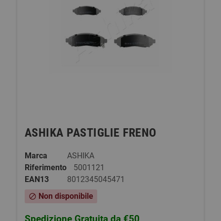
ASHIKA PASTIGLIE FRENO
Marca
ASHIKA
Riferimento
5001121
EAN13
8012345045471
Non disponibile
block
Spedizione Gratuita da €50