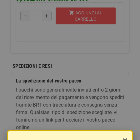
shopping_cart
AGGIUNGI AL
remove
add
CARRELLO
SPEDIZIONI E RESI
La spedizione del vostro pacco
I pacchi sono generalmente inviati entro 2 giorni
dal ricevimento del pagamento e vengono spediti
tramite BRT con tracciatura e consegna senza
firma. Qualsiasi tipo di spedizione scegliate, vi
forniremo un link per tracciare il vostro pacco
online.
Le spese di spedizione comprendono gli oneri di