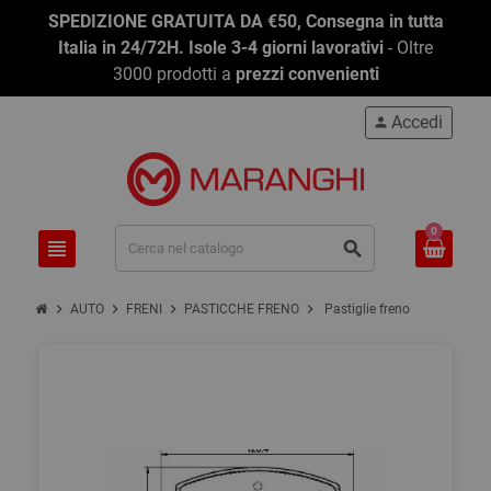
SPEDIZIONE GRATUITA DA €50, Consegna in tutta
Italia in 24/72H. Isole 3-4 giorni lavorativi
- Oltre
3000 prodotti a
prezzi convenienti
Accedi
person
0
view_headline
search
chevron_right
chevron_right
chevron_right
chevron_right
AUTO
FRENI
PASTICCHE FRENO
Pastiglie freno