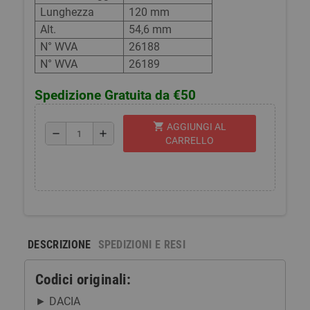
Lunghezza
120 mm
Alt.
54,6 mm
N° WVA
26188
N° WVA
26189
Spedizione Gratuita da €50
shopping_cart
AGGIUNGI AL
remove
add
CARRELLO
DESCRIZIONE
SPEDIZIONI E RESI
Codici originali:
DACIA