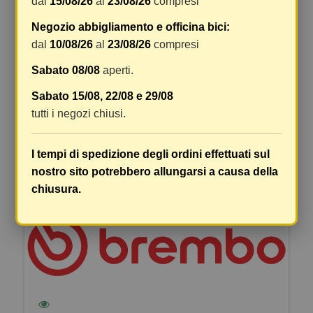
dal
15/08/26
al
23/08/26
compresi
Negozio abbigliamento e officina bici:
dal
10/08/26
al
23/08/26
compresi
Sabato 08/08
aperti.
Pastiglie freno
Sabato 15/08, 22/08 e 29/08
Ultimi articoli in magazzino
tutti i negozi chiusi.
MaterialeLow-Metallic Marchio controlloECE-
R90 N° WVA26188 N° molle/linguette8
Spessore18,3 mm Largh.120,3 mm Alt.54,6 mm
I tempi di spedizione degli ordini effettuati sul
nostro sito potrebbero allungarsi a causa della
DETTAGLI
VEDI DETTAGLI
chiusura.