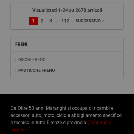
Visualizzati 1-24 su 2678 articoli
…
1
2
3
112
SUCCESSIVO
navigate_next
FRENI
DISCHI FRENO
PASTICCHE FRENO
Da Oltre 50 anni Maranghi si occupa di ricambi e
accessori auto, moto, ciclo e abbigliamento specifico
e tecnico in tutta Firenze e provincia
[Continua a
leggere...]