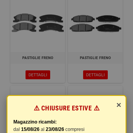
PASTIGLIE FRENO
PASTIGLIE FRENO
DETTAGLI
DETTAGLI
×
⚠️ CHIUSURE ESTIVE ⚠️
Magazzino ricambi:
dal
15/08/26
al
23/08/26
compresi