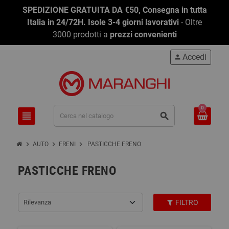
SPEDIZIONE GRATUITA DA €50, Consegna in tutta
Italia in 24/72H. Isole 3-4 giorni lavorativi
- Oltre
3000 prodotti a
prezzi convenienti
Accedi
person
0
view_headline
search
chevron_right
chevron_right
chevron_right
AUTO
FRENI
PASTICCHE FRENO
PASTICCHE FRENO
Rilevanza
FILTRO