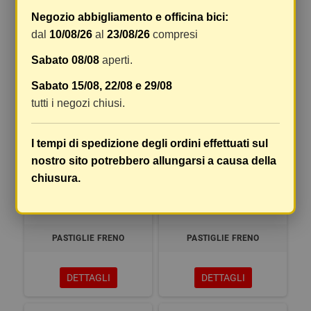
Negozio abbigliamento e officina bici:
PASTIGLIE FRENO
PASTIGLIE FRENO
dal
10/08/26
al
23/08/26
compresi
Sabato 08/08
aperti.
DETTAGLI
DETTAGLI
Sabato 15/08, 22/08 e 29/08
tutti i negozi chiusi.
I tempi di spedizione degli ordini effettuati sul
nostro sito potrebbero allungarsi a causa della
chiusura.
PASTIGLIE FRENO
PASTIGLIE FRENO
DETTAGLI
DETTAGLI