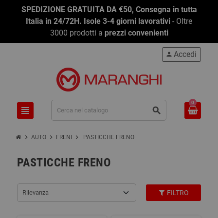
SPEDIZIONE GRATUITA DA €50, Consegna in tutta
Italia in 24/72H. Isole 3-4 giorni lavorativi
- Oltre
3000 prodotti a
prezzi convenienti
Accedi
person
0
view_headline
search
chevron_right
chevron_right
chevron_right
AUTO
FRENI
PASTICCHE FRENO
PASTICCHE FRENO
Rilevanza
FILTRO