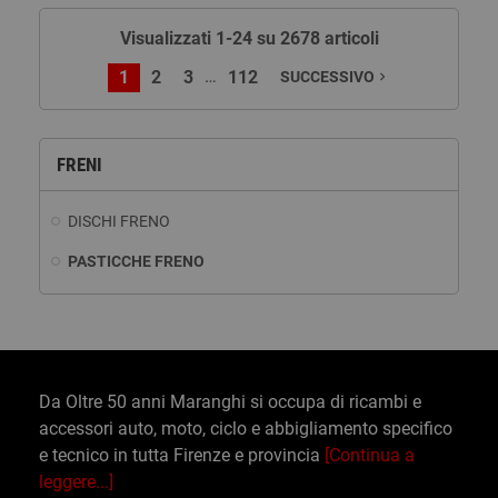
Visualizzati 1-24 su 2678 articoli
…
1
2
3
112
SUCCESSIVO
navigate_next
FRENI
DISCHI FRENO
PASTICCHE FRENO
Da Oltre 50 anni Maranghi si occupa di ricambi e
accessori auto, moto, ciclo e abbigliamento specifico
e tecnico in tutta Firenze e provincia
[Continua a
leggere...]