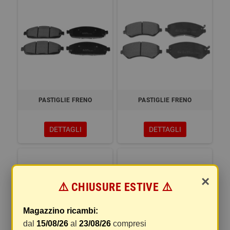
PASTIGLIE FRENO
PASTIGLIE FRENO
DETTAGLI
DETTAGLI
×
⚠️ CHIUSURE ESTIVE ⚠️
Magazzino ricambi:
dal
15/08/26
al
23/08/26
compresi