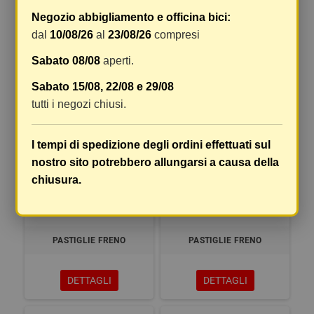
Negozio abbigliamento e officina bici:
PASTIGLIE FRENO
PASTIGLIE FRENO
dal
10/08/26
al
23/08/26
compresi
Sabato 08/08
aperti.
DETTAGLI
DETTAGLI
Sabato 15/08, 22/08 e 29/08
tutti i negozi chiusi.
I tempi di spedizione degli ordini effettuati sul
nostro sito potrebbero allungarsi a causa della
chiusura.
PASTIGLIE FRENO
PASTIGLIE FRENO
DETTAGLI
DETTAGLI