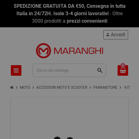
SPEDIZIONE GRATUITA DA €50, Consegna in tutta
Italia in 24/72H. Isole 3-4 giorni lavorativi
- Oltre
3000 prodotti a
prezzi convenienti
Accedi
person
0
view_headline
search
chevron_right
chevron_right
chevron_right
chevron_right
MOTO
ACCESSORI MOTO E SCOOTER
PARAMOTORE
KIT TAM