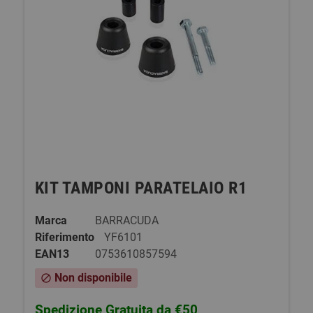
KIT TAMPONI PARATELAIO R1
Marca
BARRACUDA
Riferimento
YF6101
EAN13
0753610857594
Non disponibile
block
Spedizione Gratuita da €50