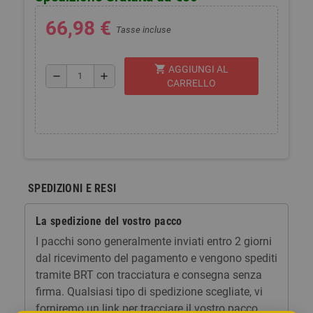
66,98 €
Tasse incluse
shopping_cart
AGGIUNGI AL
remove
add
CARRELLO
SPEDIZIONI E RESI
La spedizione del vostro pacco
I pacchi sono generalmente inviati entro 2 giorni
dal ricevimento del pagamento e vengono spediti
tramite BRT con tracciatura e consegna senza
firma. Qualsiasi tipo di spedizione scegliate, vi
forniremo un link per tracciare il vostro pacco