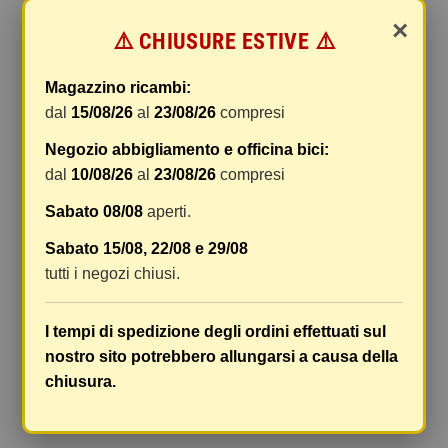
online.
×
⚠️ CHIUSURE ESTIVE ⚠️
Le spese di spedizione comprendono gli oneri di
gestione e imballaggio e le spese postali. I costi
Magazzino ricambi:
di gestione sono fissi, mentre i costi di trasporto
dal
15/08/26
al
23/08/26
compresi
variano a seconda del peso totale della
spedizione. Vi consigliamo di raggruppare i
Negozio abbigliamento e officina bici:
vostri articoli in un unico ordine. Non ci è
dal
10/08/26
al
23/08/26
compresi
possibile raggruppare due ordini distinti
Sabato 08/08
aperti.
effettuati separatamente, pertanto le spese di
spedizione saranno addebitate per ognuno di
Sabato 15/08, 22/08 e 29/08
essi. Il vostro pacco sarà inviato a vostro rischio,
tutti i negozi chiusi.
ma viene prestata un'attenzione particolare in
caso di oggetti fragili.
I tempi di spedizione degli ordini effettuati sul
Le scatole hanno dimensioni adeguatamente
nostro sito potrebbero allungarsi a causa della
ampie e i vostri articoli son ben protetti.
chiusura.