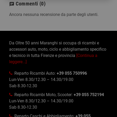
Commenti
(0)
chat
Ancora nessuna recensione da parte degli utenti.
Da Oltre 50 anni Maranghi si occupa di ricambi e
accessori auto, moto, ciclo e abbigliamento specifico
e tecnico in tutta Firenze e provincia
[Continua a
leggere...]
Reparto Ricambi Auto:
+39 055 750996
Lun-Ven 8.30/12.30 – 14.30/19.00
Sab 8.30-12.30
Reparto Ricambi Moto, Scooter:
+39 055 752194
Lun-Ven 8.30/12.30 – 14.30/19.00
Sab 8.30-12.30
Reparto Caschi e Abbigliamento:
+39 055