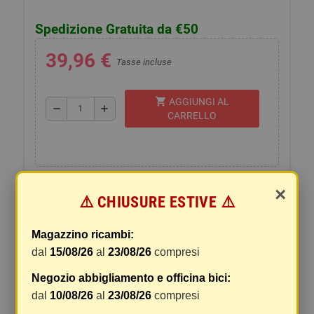
Spedizione Gratuita da €50
39,96 €
Tasse incluse
shopping_cart
AGGIUNGI AL
remove
add
CARRELLO
×
⚠️ CHIUSURE ESTIVE ⚠️
SPEDIZIONI E RESI
Magazzino ricambi:
dal
15/08/26
al
23/08/26
compresi
La spedizione del vostro pacco
I pacchi sono generalmente inviati entro 2 giorni
Negozio abbigliamento e officina bici:
dal ricevimento del pagamento e vengono spediti
dal
10/08/26
al
23/08/26
compresi
tramite BRT con tracciatura e consegna senza