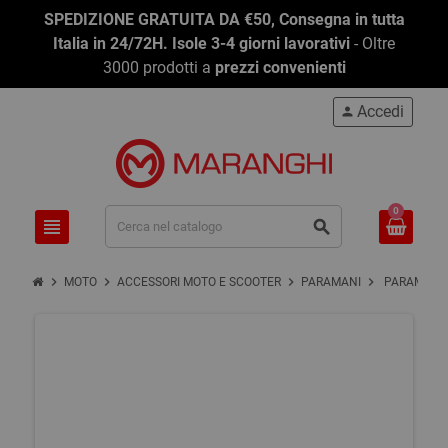
SPEDIZIONE GRATUITA DA €50, Consegna in tutta
Italia in 24/72H. Isole 3-4 giorni lavorativi
- Oltre
3000 prodotti a
prezzi convenienti
Accedi
person
0
view_headline
search
chevron_right
chevron_right
chevron_right
chevron_right
MOTO
ACCESSORI MOTO E SCOOTER
PARAMANI
PARAMANO 