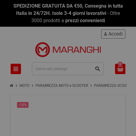
SPEDIZIONE GRATUITA DA €50, Consegna in tutta
Italia in 24/72H. Isole 3-4 giorni lavorativi
- Oltre
3000 prodotti a
prezzi convenienti
Accedi
person
0
view_headline
search
chevron_right
chevron_right
chevron_right
chevro
MOTO
PARABREZZA MOTO e SCOOTER
PARABREZZA SCOOTER
-10%