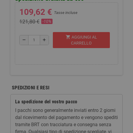
109,62 €
Tasse incluse
121,80 €
-10%
shopping_cart
AGGIUNGI AL
remove
add
CARRELLO
SPEDIZIONI E RESI
La spedizione del vostro pacco
I pacchi sono generalmente inviati entro 2 giorni
dal ricevimento del pagamento e vengono spediti
tramite BRT con tracciatura e consegna senza
firma. Qualsiasi tipo di spedizione scegliate, vi