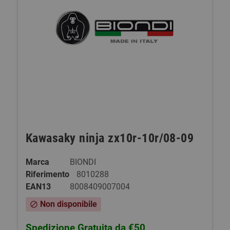
Kawasaky ninja zx10r-10r/08-09
Marca
BIONDI
Riferimento
8010288
EAN13
8008409007004
Non disponibile
block
Spedizione Gratuita da €50