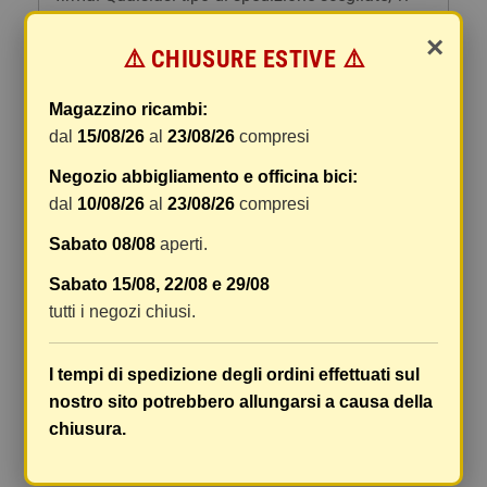
forniremo un link per tracciare il vostro pacco
×
online.
⚠️ CHIUSURE ESTIVE ⚠️
Le spese di spedizione comprendono gli oneri di
gestione e imballaggio e le spese postali. I costi
Magazzino ricambi:
di gestione sono fissi, mentre i costi di trasporto
dal
15/08/26
al
23/08/26
compresi
variano a seconda del peso totale della
Negozio abbigliamento e officina bici:
spedizione. Vi consigliamo di raggruppare i
dal
10/08/26
al
23/08/26
compresi
vostri articoli in un unico ordine. Non ci è
possibile raggruppare due ordini distinti
Sabato 08/08
aperti.
effettuati separatamente, pertanto le spese di
Sabato 15/08, 22/08 e 29/08
spedizione saranno addebitate per ognuno di
tutti i negozi chiusi.
essi. Il vostro pacco sarà inviato a vostro rischio,
ma viene prestata un'attenzione particolare in
caso di oggetti fragili.
I tempi di spedizione degli ordini effettuati sul
nostro sito potrebbero allungarsi a causa della
Le scatole hanno dimensioni adeguatamente
chiusura.
ampie e i vostri articoli son ben protetti.