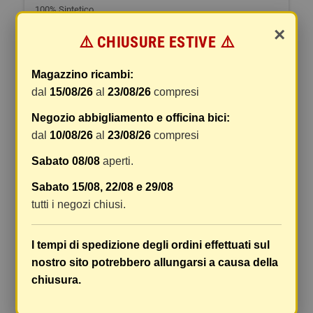
100% Sintetico
×
Spedizione Gratuita da €50
⚠️ CHIUSURE ESTIVE ⚠️
15,37 €
Tasse incluse
Magazzino ricambi:
dal
15/08/26
al
23/08/26
compresi
19,22 €
-20%
Negozio abbigliamento e officina bici:
shopping_cart
AGGIUNGI AL
dal
10/08/26
al
23/08/26
compresi
remove
add
CARRELLO
Sabato 08/08
aperti.
Sabato 15/08, 22/08 e 29/08
tutti i negozi chiusi.
I tempi di spedizione degli ordini effettuati sul
SCHEDA TECNICA
SPEDIZIONI E RESI
nostro sito potrebbero allungarsi a causa della
chiusura.
Caratteristiche
4T