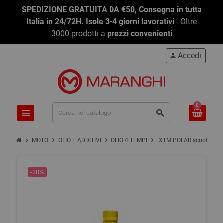
SPEDIZIONE GRATUITA DA €50, Consegna in tutta
Italia in 24/72H. Isole 3-4 giorni lavorativi
- Oltre
3000 prodotti a
prezzi convenienti
Accedi
person
0
view_headline
search
chevron_right
chevron_right
chevron_right
chevron_right
MOTO
OLIO E ADDITIVI
OLIO 4 TEMPI
XTM POLAR scooter 5W4
-20%