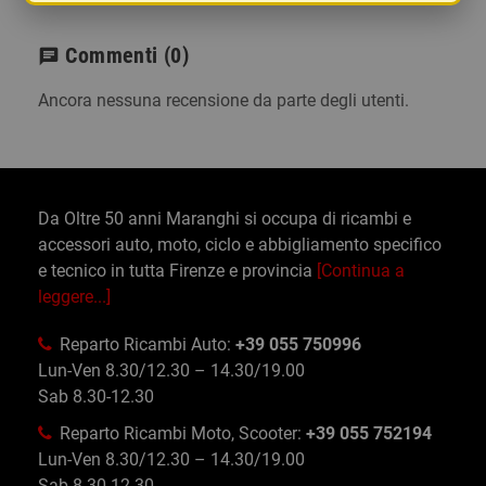
Commenti
(0)
chat
Ancora nessuna recensione da parte degli utenti.
Da Oltre 50 anni Maranghi si occupa di ricambi e
accessori auto, moto, ciclo e abbigliamento specifico
e tecnico in tutta Firenze e provincia
[Continua a
leggere...]
Reparto Ricambi Auto:
+39 055 750996
Lun-Ven 8.30/12.30 – 14.30/19.00
Sab 8.30-12.30
Reparto Ricambi Moto, Scooter:
+39 055 752194
Lun-Ven 8.30/12.30 – 14.30/19.00
Sab 8.30-12.30