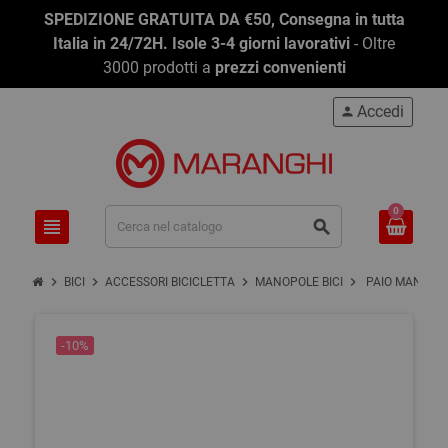
SPEDIZIONE GRATUITA DA €50, Consegna in tutta
Italia in 24/72H. Isole 3-4 giorni lavorativi
- Oltre
3000 prodotti a
prezzi convenienti
Accedi
person
0
view_headline
search
chevron_right
chevron_right
chevron_right
chevron_right
BICI
ACCESSORI BICICLETTA
MANOPOLE BICI
PAIO MANOPOL
-10%