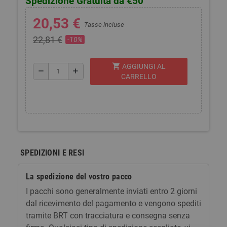
Spedizione Gratuita da €50
20,53 €
Tasse incluse
22,81 €
-10%
shopping_cart
AGGIUNGI AL
remove
add
CARRELLO
SPEDIZIONI E RESI
La spedizione del vostro pacco
I pacchi sono generalmente inviati entro 2 giorni
dal ricevimento del pagamento e vengono spediti
tramite BRT con tracciatura e consegna senza