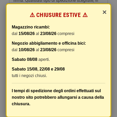
firma. Qualsiasi tipo di spedizione scegliate, vi
forniremo un link per tracciare il vostro pacco
×
online.
⚠️ CHIUSURE ESTIVE ⚠️
Le spese di spedizione comprendono gli oneri di
Magazzino ricambi:
gestione e imballaggio e le spese postali. I costi
dal
15/08/26
al
23/08/26
compresi
di gestione sono fissi, mentre i costi di trasporto
variano a seconda del peso totale della
Negozio abbigliamento e officina bici:
spedizione. Vi consigliamo di raggruppare i
dal
10/08/26
al
23/08/26
compresi
vostri articoli in un unico ordine. Non ci è
possibile raggruppare due ordini distinti
Sabato 08/08
aperti.
effettuati separatamente, pertanto le spese di
Sabato 15/08, 22/08 e 29/08
spedizione saranno addebitate per ognuno di
tutti i negozi chiusi.
essi. Il vostro pacco sarà inviato a vostro rischio,
ma viene prestata un'attenzione particolare in
caso di oggetti fragili.
I tempi di spedizione degli ordini effettuati sul
nostro sito potrebbero allungarsi a causa della
Le scatole hanno dimensioni adeguatamente
chiusura.
ampie e i vostri articoli son ben protetti.